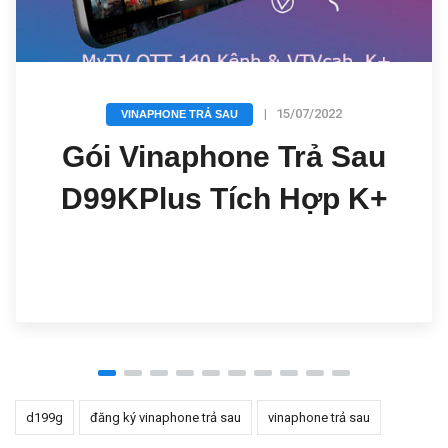
|
15/07/2022
VINAPHONE TRẢ SAU
Gói Vinaphone Trả Sau
D99KPlus Tích Hợp K+
d199g
đăng ký vinaphone trả sau
vinaphone trả sau