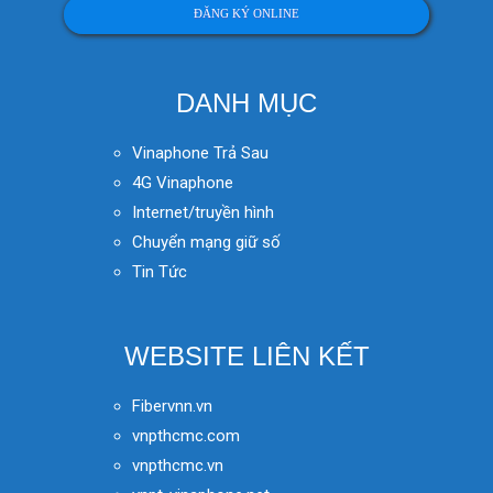
ĐĂNG KÝ ONLINE
DANH MỤC
Vinaphone Trả Sau
4G Vinaphone
Internet/truyền hình
Chuyển mạng giữ số
Tin Tức
WEBSITE LIÊN KẾT
Fibervnn.vn
vnpthcmc.com
vnpthcmc.vn