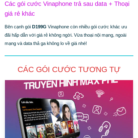
Các gói cước Vinaphone trả sau data + Thoại
giá rẻ khác
Bên cạnh gói
D199G
Vinaphone còn nhiều gói cước khác ưu
đãi hấp dẫn với giá rẻ không ngời. Vừa thoại nội mạng, ngoài
mạng và data thả ga không lo về giá nhé!
CÁC GÓI CƯỚC TƯƠNG TỰ