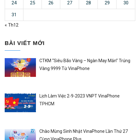
24
25
26
27
28
29
30
31
« Th12
BÀI VIẾT MỚI
CTKM “Siêu Bão Vàng – Ngàn May Mắn” Trúng
Vàng 9999 Từ VinaPhone
Lịch Làm Việc 2-9-2023 VNPT VinaPhone
TPHCM
Chào Mừng Sinh Nhật VinaPhone Lần Thứ 27
Cùng VinaPhone Plus