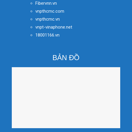
Fibervnn.vn
vnpthcmc.com
vnpthcmc.vn
vnpt-vinaphone.net
18001166.vn
BẢN ĐỒ