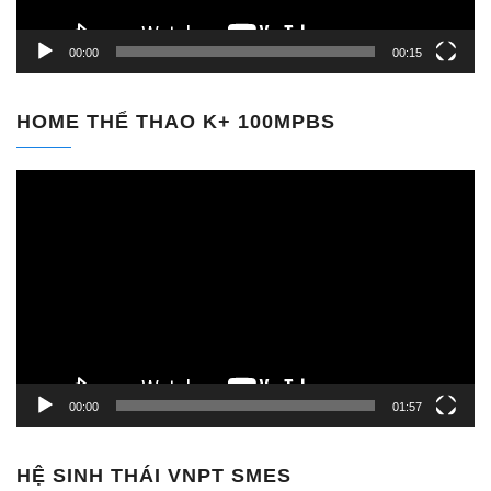
00:00
00:15
HOME THỂ THAO K+ 100MPBS
Trình
chơi
Video
00:00
01:57
HỆ SINH THÁI VNPT SMES