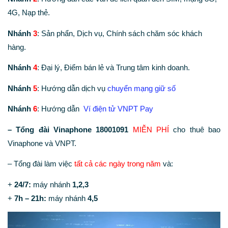
4G, Nạp thẻ.
Nhánh
3
: Sản phẩn, Dịch vụ, Chính sách chăm sóc khách
hàng.
Nhánh
4
: Đại lý, Điểm bán lẻ và Trung tâm kinh doanh.
Nhánh
5
: Hướng dẫn dịch vụ
chuyển mạng giữ số
Nhánh
6
: Hướng dẫn
Ví điện tử VNPT Pay
– Tổng đài Vinaphone 18001091
MIỄN PHÍ
cho thuê bao
Vinaphone và VNPT.
– Tổng đài làm việc
tất cả các ngày trong năm
và:
+
24/7:
máy nhánh
1,2,3
+
7h – 21h:
máy nhánh
4,5