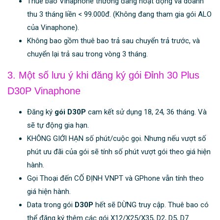
Thuê bao Vinaphone thường đang hoạt động và doanh
thu 3 tháng liền < 99.000đ. (Không đang tham gia gói ALO
của Vinaphone).
Không bao gồm thuê bao trả sau chuyển trả trước, và
chuyển lại trả sau trong vòng 3 tháng.
3. Một số lưu ý khi đăng ký gói Đỉnh 30 Plus
D30P Vinaphone
Đăng ký
gói D30P
cam kết sử dụng 18, 24, 36 tháng. Và
sẽ tự động gia hạn.
KHÔNG GIỚI HẠN số phút/cuộc gọi. Nhưng nếu vượt số
phút ưu đãi của gói sẽ tính số phút vượt gói theo giá hiện
hành.
Gọi Thoại đến CỐ ĐỊNH VNPT và GPhone vẫn tính theo
giá hiện hành.
Data trong gói
D30P
hết sẽ DỪNG truy cập. Thuê bao có
thể đăng ký thêm các gói X12/X25/X35, D2, D5, D7