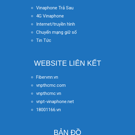
Vinaphone Trả Sau
4G Vinaphone
Internet/truyền hình
Chuyển mạng giữ số
Tin Tức
WEBSITE LIÊN KẾT
Fibervnn.vn
vnpthcmc.com
vnpthcmc.vn
vnpt-vinaphone.net
18001166.vn
BẢN ĐỒ