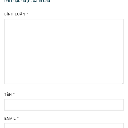
bắt buộc được đánh dấu
*
BÌNH LUẬN
*
TÊN
*
EMAIL
*