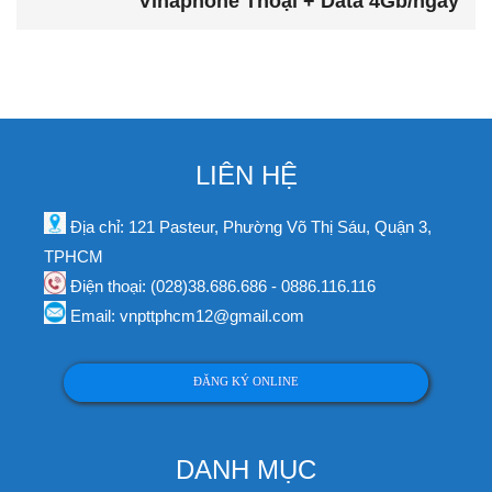
Vinaphone Thoại + Data 4Gb/ngày
LIÊN HỆ
Địa chỉ: 121 Pasteur, Phường Võ Thị Sáu, Quận 3,
TPHCM
Điện thoại: (028)38.686.686 - 0886.116.116
Email: vnpttphcm12@gmail.com
ĐĂNG KÝ ONLINE
DANH MỤC