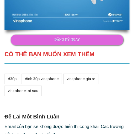
ĐĂNG KÝ NGAY
CÓ THỂ BẠN MUỐN XEM THÊM
d30p
dinh 30p vinaphone
vinaphone gia re
vinaphone trả sau
Để Lại Một Bình Luận
Email của bạn sẽ không được hiển thị công khai.
Các trường