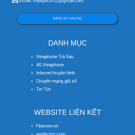
Email: vnpttphcm12@gmail.com
ĐĂNG KÝ ONLINE
DANH MỤC
Vinaphone Trả Sau
4G Vinaphone
Internet/truyền hình
Chuyển mạng giữ số
Tin Tức
WEBSITE LIÊN KẾT
Fibervnn.vn
vnpthcmc.com