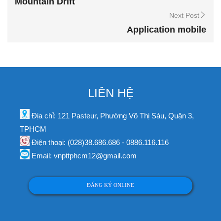
Mountain Drift
Next Post
Application mobile
LIÊN HỆ
Địa chỉ: 121 Pasteur, Phường Võ Thị Sáu, Quận 3,
TPHCM
Điện thoại: (028)38.686.686 - 0886.116.116
Email: vnpttphcm12@gmail.com
ĐĂNG KÝ ONLINE