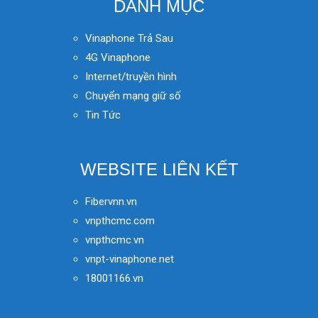
DANH MỤC
Vinaphone Trả Sau
4G Vinaphone
Internet/truyền hình
Chuyển mạng giữ số
Tin Tức
WEBSITE LIÊN KẾT
Fibervnn.vn
vnpthcmc.com
vnpthcmc.vn
vnpt-vinaphone.net
18001166.vn