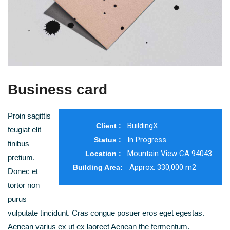
Business card
Proin sagittis
BuildingX
Client :
feugiat elit
In Progress
Status :
finibus
Mountain View CA 94043
Location :
pretium.
Approx: 330,000 m2
Building Area:
Donec et
tortor non
purus
vulputate tincidunt. Cras congue posuer eros eget egestas.
Aenean varius ex ut ex laoreet Aenean the fermentum.