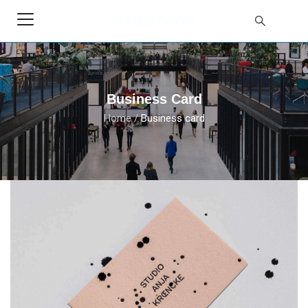
Business Card
Home
/
Business card