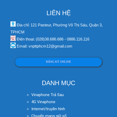
LIÊN HỆ
Địa chỉ: 121 Pasteur, Phường Võ Thị Sáu, Quận 3,
TPHCM
Điện thoại: (028)38.686.686 - 0886.116.116
Email: vnpttphcm12@gmail.com
ĐĂNG KÝ ONLINE
DANH MỤC
Vinaphone Trả Sau
4G Vinaphone
Internet/truyền hình
Chuyển mạng giữ số