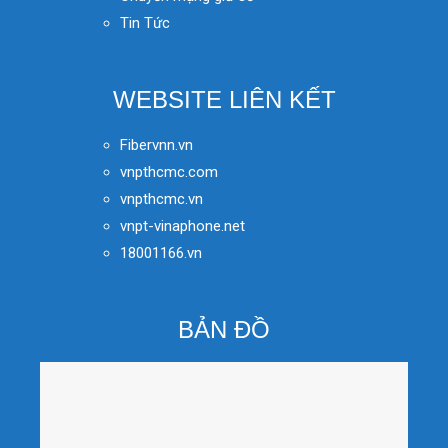
Tin Tức
WEBSITE LIÊN KẾT
Fibervnn.vn
vnpthcmc.com
vnpthcmc.vn
vnpt-vinaphone.net
18001166.vn
BẢN ĐỒ