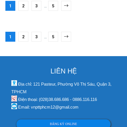
1
2
3
...
5
1
2
3
...
5
LIÊN HỆ
Địa chỉ: 121 Pasteur, Phường Võ Thị Sáu, Quận 3,
TPHCM
Điện thoại: (028)38.686.686 - 0886.116.116
Email: vnpttphcm12@gmail.com
ĐĂNG KÝ ONLINE