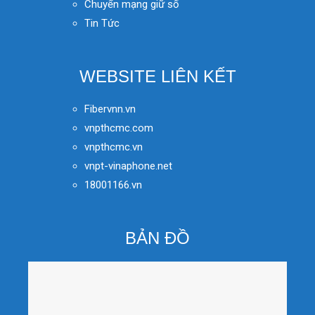
Chuyển mạng giữ số
Tin Tức
WEBSITE LIÊN KẾT
Fibervnn.vn
vnpthcmc.com
vnpthcmc.vn
vnpt-vinaphone.net
18001166.vn
BẢN ĐỒ