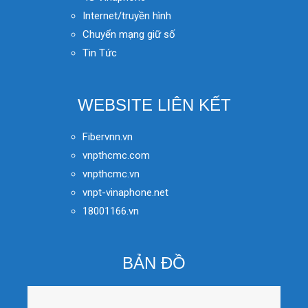
Internet/truyền hình
Chuyển mạng giữ số
Tin Tức
WEBSITE LIÊN KẾT
Fibervnn.vn
vnpthcmc.com
vnpthcmc.vn
vnpt-vinaphone.net
18001166.vn
BẢN ĐỒ