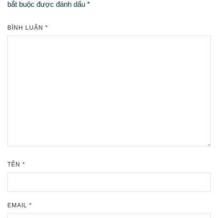
bắt buộc được đánh dấu
*
BÌNH LUẬN
*
TÊN
*
EMAIL
*