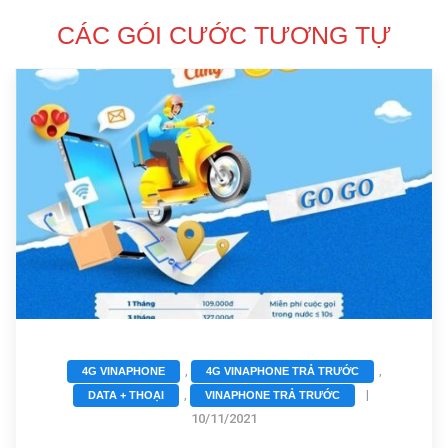
CÁC GÓI CƯỚC TƯƠNG TỰ
,
,
4G VINAPHONE
4G VINAPHONE TRẢ TRƯỚC
,
|
DATA + THOẠI
VINAPHONE TRẢ TRƯỚC
10/11/2021