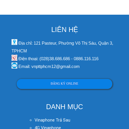
LIÊN HỆ
Địa chỉ: 121 Pasteur, Phường Võ Thị Sáu, Quận 3,
TPHCM
Điện thoại: (028)38.686.686 - 0886.116.116
Email: vnpttphcm12@gmail.com
ĐĂNG KÝ ONLINE
DANH MỤC
Vinaphone Trả Sau
4G Vinaphone