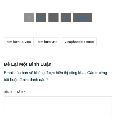
1
2
3
4
Next »
sim bum 90 vina
sim bum vina
Vinaphone tra truoc
Để Lại Một Bình Luận
Email của bạn sẽ không được hiển thị công khai.
Các trường
bắt buộc được đánh dấu
*
BÌNH LUẬN
*