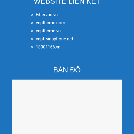
WEBSITE LIÊN KẾT
Fibervnn.vn
vnpthcmc.com
vnpthcmc.vn
vnpt-vinaphone.net
18001166.vn
BẢN ĐỒ