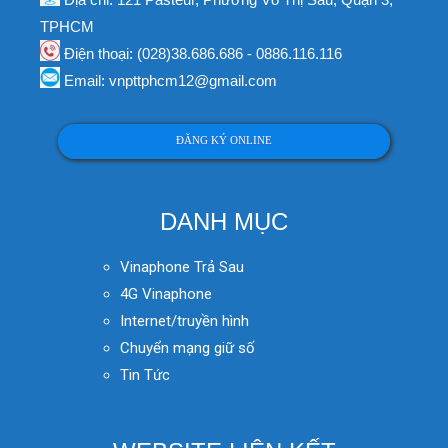
TPHCM
Điện thoại: (028)38.686.686 - 0886.116.116
Email: vnpttphcm12@gmail.com
ĐĂNG KÝ ONLINE
DANH MỤC
Vinaphone Trả Sau
4G Vinaphone
Internet/truyền hình
Chuyển mạng giữ số
Tin Tức