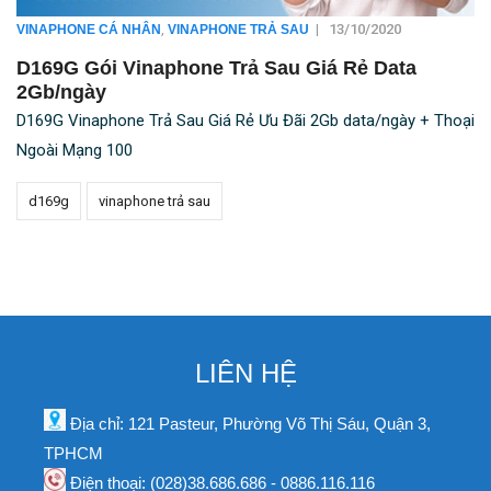
,
|
13/10/2020
VINAPHONE CÁ NHÂN
VINAPHONE TRẢ SAU
D169G Gói Vinaphone Trả Sau Giá Rẻ Data
2Gb/ngày
D169G Vinaphone Trả Sau Giá Rẻ Ưu Đãi 2Gb data/ngày + Thoại
Ngoài Mạng 100
d169g
vinaphone trả sau
LIÊN HỆ
Địa chỉ: 121 Pasteur, Phường Võ Thị Sáu, Quận 3,
TPHCM
Điện thoại: (028)38.686.686 - 0886.116.116