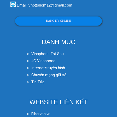
Email: vnpttphcm12@gmail.com
ĐĂNG KÝ ONLINE
DANH MỤC
Vinaphone Trả Sau
4G Vinaphone
Internet/truyền hình
Chuyển mạng giữ số
Tin Tức
WEBSITE LIÊN KẾT
Fibervnn.vn