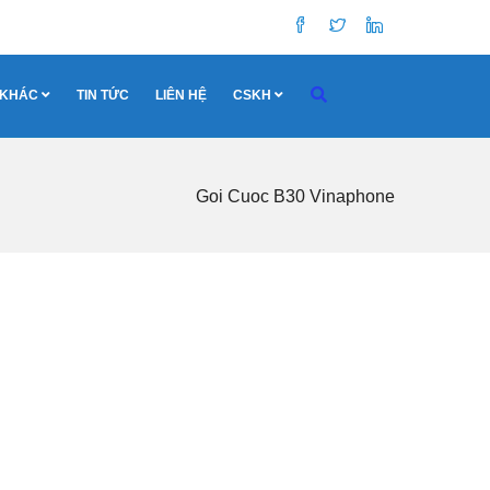
 KHÁC
TIN TỨC
LIÊN HỆ
CSKH
Goi Cuoc B30 Vinaphone