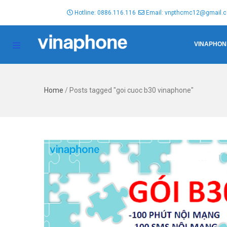
Hotline: 0886.116.116
Email: vnpthcmc12@gmail.
VINAPHON
Home
/
Posts tagged "goi cuoc b30 vinaphone"