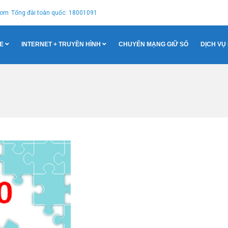
com
Tổng đài toàn quốc: 18001091
E
INTERNET + TRUYỀN HÌNH
CHUYỂN MẠNG GIỮ SỐ
DỊCH VỤ