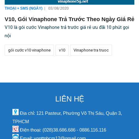
|
03/08/2020
THOẠI + SMS (NGÀY)
V10, Gói Vinaphone Trả Trước Theo Ngày Giá Rẻ
V10 là gói cước Vinaphone trả trước giá rẻ ưu đãi 10 phút gọi
nội
gói cước v10 vinaphone
v10
Vinaphone tra truoc
LIÊN HỆ
Địa chỉ: 121 Pasteur, Phường Võ Thị Sáu, Quận 3,
TPHCM
Điện thoại: (028)38.686.686 - 0886.116.116
Email: vnpttphcm12@gmail.com