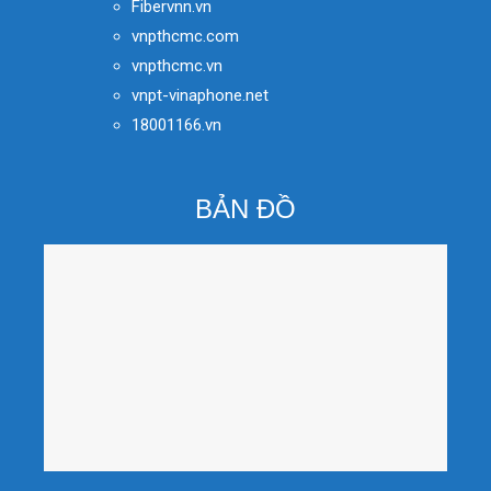
Fibervnn.vn
vnpthcmc.com
vnpthcmc.vn
vnpt-vinaphone.net
18001166.vn
BẢN ĐỒ