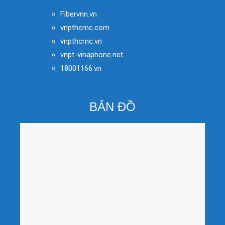
Fibervnn.vn
vnpthcmc.com
vnpthcmc.vn
vnpt-vinaphone.net
18001166.vn
BẢN ĐỒ