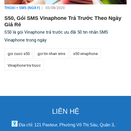
|
03/08/2020
THOẠI + SMS (NGÀY)
S50, Gói SMS Vinaphone Trả Trước Theo Ngày
Giá Rẻ
S50 là gói Vinaphone trả trước ưu đãi 50 tin nhắn SMS
Vinaphone trong ngày
goi cuoc s50
goi tin nhan sms
s50 vinaphone
Vinaphone tra truoc
LIÊN HỆ
Địa chỉ: 121 Pasteur, Phường Võ Thị Sáu, Quận 3,