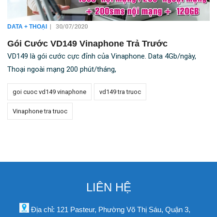
|
30/07/2020
DATA + THOẠI
Gói Cước VD149 Vinaphone Trả Trước
VD149 là gói cước cực đỉnh của Vinaphone. Data 4Gb/ngày,
Thoại ngoài mạng 200 phút/tháng,
goi cuoc vd149 vinaphone
vd149 tra truoc
Vinaphone tra truoc
LIÊN HỆ
Địa chỉ: 121 Pasteur, Phường Võ Thị Sáu, Quận 3,