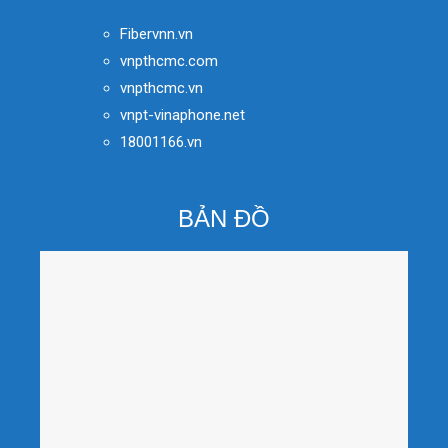
Fibervnn.vn
vnpthcmc.com
vnpthcmc.vn
vnpt-vinaphone.net
18001166.vn
BẢN ĐỒ