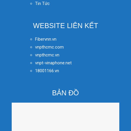
Tin Tức
WEBSITE LIÊN KẾT
Fibervnn.vn
vnpthcmc.com
vnpthcmc.vn
vnpt-vinaphone.net
18001166.vn
BẢN ĐỒ