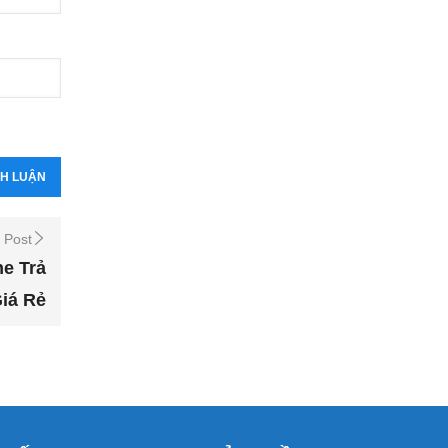
 Post
e Trả
iá Rẻ