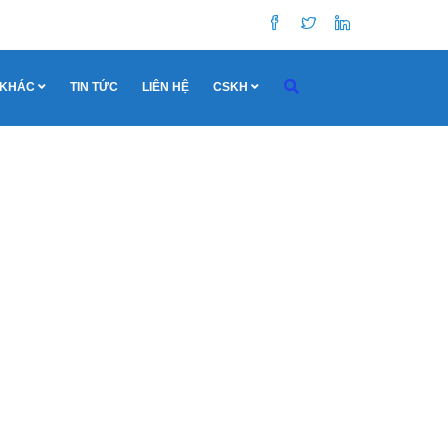
 KHÁC
TIN TỨC
LIÊN HỆ
CSKH