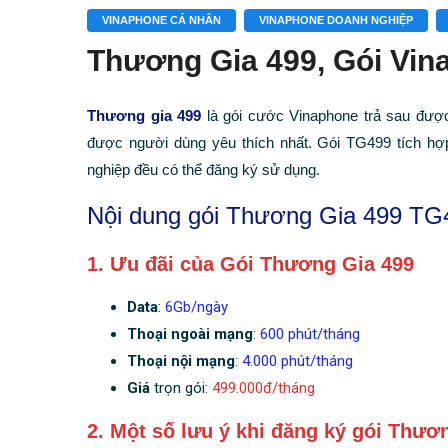
VINAPHONE CÁ NHÂN
VINAPHONE DOANH NGHIỆP
Thương Gia 499, Gói Vin
Thương gia 499
là gói cước Vinaphone trả sau được
được người dùng yêu thích nhất. Gói TG499 tích h
nghiệp đều có thể đăng ký sử dụng.
Nội dung gói Thương Gia 499 TG
1. Ưu đãi của Gói Thương Gia 499
Data
:
6Gb/ngày
Thoại ngoài mạng
:
600 phút/tháng
Thoại nội mạng
: 4.000 phút/tháng
Giá
trọn gói:
499.000đ/tháng
2. Một số lưu ý khi đăng ký gói Thư