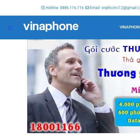
Hotline: 0886.116.116
Email: vnpthcmc12@gmail.
VINAPHON