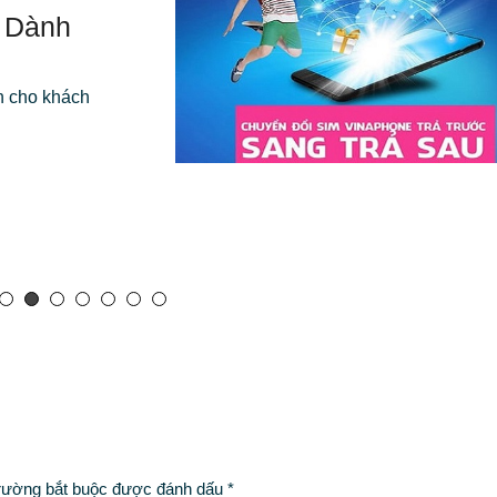
u Dành
h cho khách
rường bắt buộc được đánh dấu
*