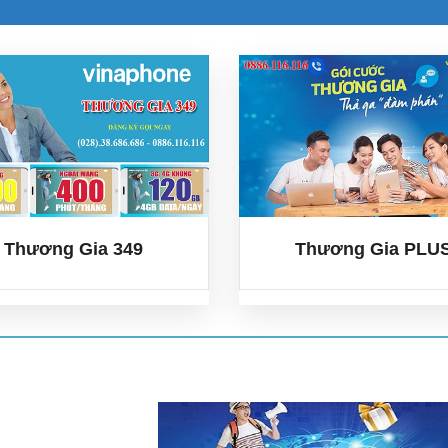
Thương Gia 349
Thương Gia P
* Data: 4Gb/ngày
* Data: 4Gb
* Ngoài mạng: 400 phút/th
* Ngoài mạng: 1.500 ph
* Nội mạng: 4.000 phút/th
* Nội mạng: 10.000 ph
* Giá trọn gói: 349.000đ/th
* Giá trọn gói: 1.495.00
Thương Gia 349
Thương Gia PLU
XEM THÊM
XEM 