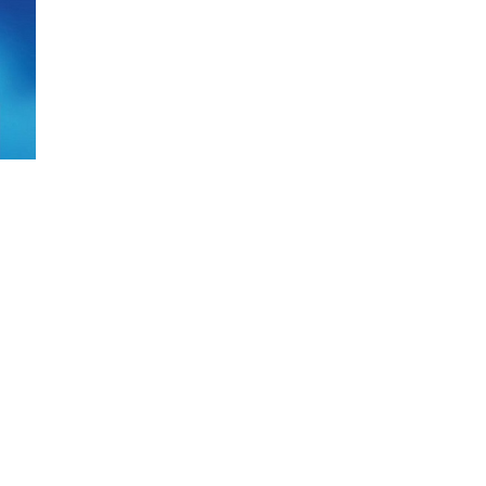
Gói Thương Gia Mới Vinapho
Không Cước Thuê Bao Tháng
Gói Thương Gia mới của Vinaphone là gói cướ
cá nhân và doanh nghiệp, tích hợp Data, thoại n
ngoài mạng và không cước thuê bao tháng.
Read More