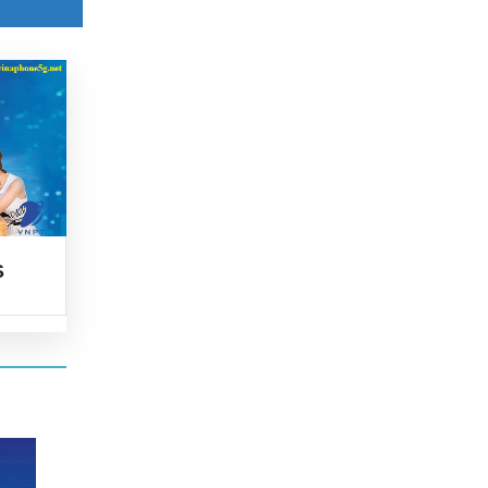
LUS
/ngày
út/th
út/th
0đ/th
S
THÊM