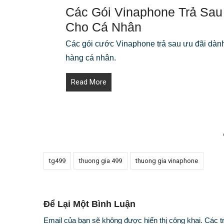
Các Gói Vinaphone Trả Sa
Cho Cá Nhân
Các gói cước Vinaphone trả sau ưu đãi dàn
hàng cá nhân.
Read More
tg499
thuong gia 499
thuong gia vinaphone
Để Lại Một Bình Luận
Email của bạn sẽ không được hiển thị công khai.
Các t