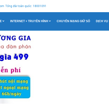
com
Tổng đài toàn quốc: 18001091
E
INTERNET + TRUYỀN HÌNH
CHUYỂN MẠNG GIỮ SỐ
DỊCH VỤ