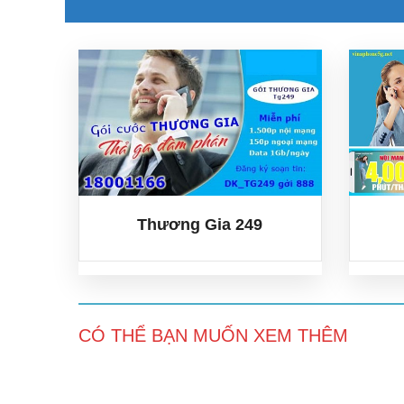
Thương Gia 249
* Data: 1Gb/ngày
* Ngoài mạng: 150 phút/th
* Nội mạng: 1.500 phút/th
* Giá trọn gói: 249.000đ/th
Thương Gia 249
XEM THÊM
CÓ THỂ BẠN MUỐN XEM THÊM