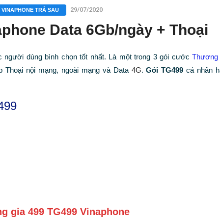
29/07/2020
VINAPHONE TRẢ SAU
aphone Data 6Gb/ngày + Thoại
 người dùng bình chọn tốt nhất. Là một trong 3 gói cước
Thương 
ợp Thoại nội mạng, ngoài mạng và Data
4G
.
Gói TG499
cá nhân h
499
ơng gia 499 TG499 Vinaphone