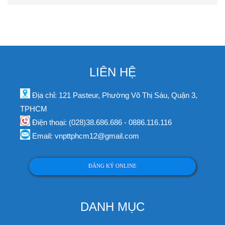
LIÊN HỆ
Địa chỉ: 121 Pasteur, Phường Võ Thị Sáu, Quận 3,
TPHCM
Điện thoại: (028)38.686.686 - 0886.116.116
Email: vnpttphcm12@gmail.com
ĐĂNG KÝ ONLINE
DANH MỤC