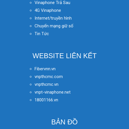
Vinaphone Trả Sau
4G Vinaphone
Internet/truyền hình
Chuyển mạng giữ số
Tin Tức
WEBSITE LIÊN KẾT
Fibervnn.vn
vnpthcmc.com
vnpthcmc.vn
vnpt-vinaphone.net
18001166.vn
BẢN ĐỒ