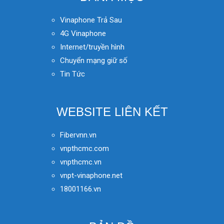
Vinaphone Trả Sau
4G Vinaphone
Internet/truyền hình
Chuyển mạng giữ số
Tin Tức
WEBSITE LIÊN KẾT
Fibervnn.vn
vnpthcmc.com
vnpthcmc.vn
vnpt-vinaphone.net
18001166.vn