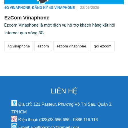
,
|
22/06/2020
4G VINAPHONE
ĐĂNG KÝ 4G VINAPHONE
EzCom Vinaphone
Ezcom Vinaphone là một dịch vụ hỗ trợ khách hàng kết nối
Internet qua sóng 3G,
4g vinaphone
ezcom
ezcom vinaphone
goi ezcom
LIÊN HỆ
Địa chỉ: 121 Pasteur, Phường Võ Thị Sáu, Quận 3,
TPHCM
Điện thoại: (028)38.686.686 - 0886.116.116
Email: vnpttphcm12@gmail.com