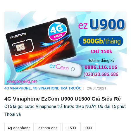
,
|
29/01/2021
4G VINAPHONE
4G VINAPHONE TRẢ TRƯỚC
4G Vinaphone EzCom U900 U1500 Giá Siêu Rẻ
C15 là gói cước Vinaphone trả trước theo NGÀY. Ưu đãi 15 phút
Thoại và
4g vinaphone
ezcom vina
u1500
u900