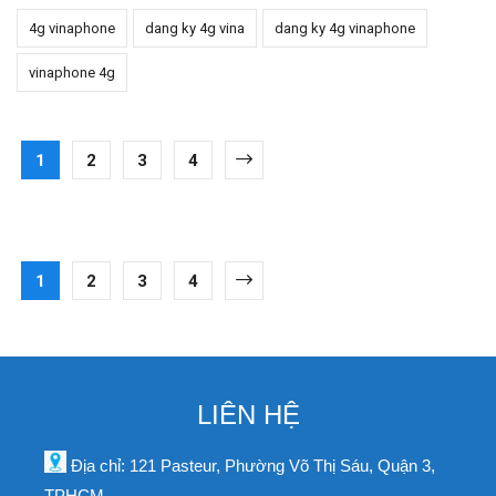
4g vinaphone
dang ky 4g vina
dang ky 4g vinaphone
vinaphone 4g
1
2
3
4
1
2
3
4
LIÊN HỆ
Địa chỉ: 121 Pasteur, Phường Võ Thị Sáu, Quận 3,
TPHCM