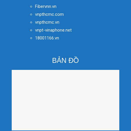
Fibervnn.vn
vnpthcmc.com
vnpthcmc.vn
vnpt-vinaphone.net
18001166.vn
BẢN ĐỒ