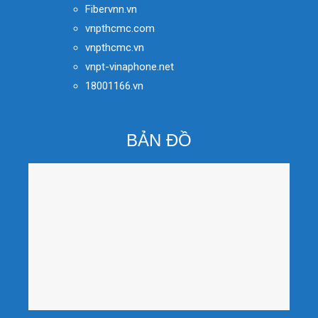
Fibervnn.vn
vnpthcmc.com
vnpthcmc.vn
vnpt-vinaphone.net
18001166.vn
BẢN ĐỒ