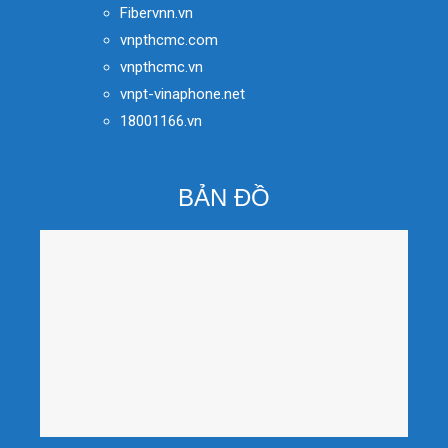
Fibervnn.vn
vnpthcmc.com
vnpthcmc.vn
vnpt-vinaphone.net
18001166.vn
BẢN ĐỒ