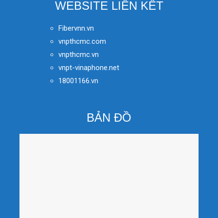
WEBSITE LIÊN KẾT
Fibervnn.vn
vnpthcmc.com
vnpthcmc.vn
vnpt-vinaphone.net
18001166.vn
BẢN ĐỒ