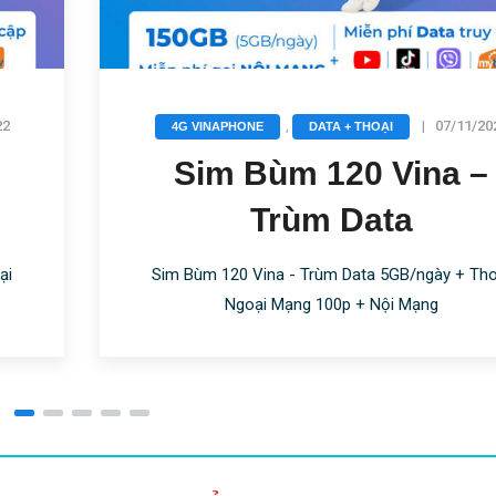
22
,
|
07/11/20
4G VINAPHONE
DATA + THOẠI
Sim Bùm 120 Vina –
Trùm Data
ại
Sim Bùm 120 Vina - Trùm Data 5GB/ngày + Tho
Ngoại Mạng 100p + Nội Mạng