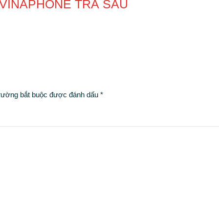
 VINAPHONE TRẢ SAU
rường bắt buộc được đánh dấu
*