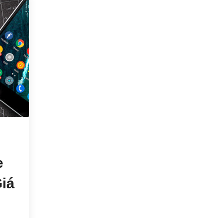
|
03/08/2020
THOẠI + SMS (NGÀY)
S50, Gói SMS Vinapho
Trả Trước Theo Ngày 
Rẻ
S50 là gói Vinaphone trả trước ưu đãi 50 tin nhắ
Vinaphone trong ngày chỉ
e
iá