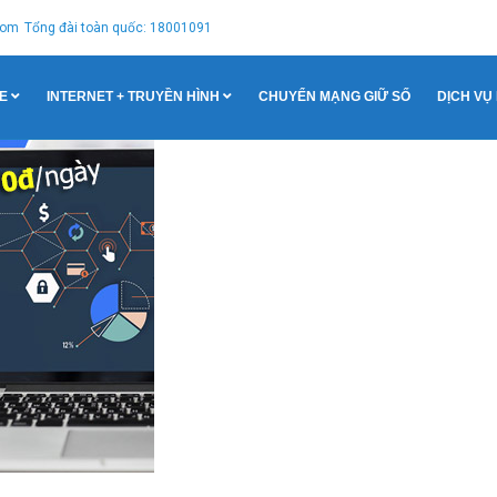
com
Tổng đài toàn quốc: 18001091
E
INTERNET + TRUYỀN HÌNH
CHUYỂN MẠNG GIỮ SỐ
DỊCH VỤ