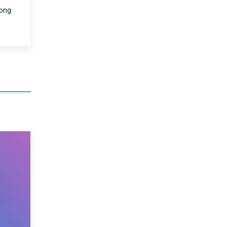
rong
|
30/07/2020
DATA + THOẠI
Gói Cước VD149
Vinaphone Trả Trướ