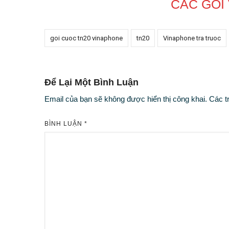
CÁC GÓI
goi cuoc tn20 vinaphone
tn20
Vinaphone tra truoc
Để Lại Một Bình Luận
Email của bạn sẽ không được hiển thị công khai.
Các t
BÌNH LUẬN
*