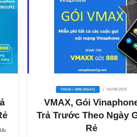
|
03/08/2020
THOẠI + SMS (NGÀY)
rả
VMAX, Gói Vinaphon
Rẻ
Trả Trước Theo Ngày G
Rẻ
 Ưu