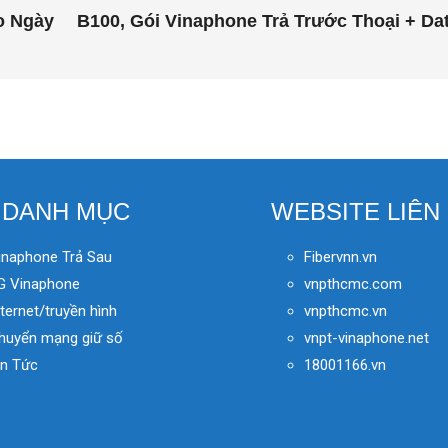
o Ngày
B100, Gói Vinaphone Trả Trước Thoại + Da
DANH MỤC
WEBSITE LIÊN
inaphone Trả Sau
Fibervnn.vn
G Vinaphone
vnpthcmc.com
nternet/truyền hình
vnpthcmc.vn
huyển mạng giữ số
vnpt-vinaphone.net
in Tức
18001166.vn