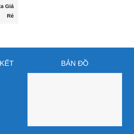
ta Giá
Rẻ
 KẾT
BẢN ĐỒ