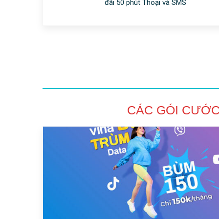
đãi 50 phút Thoại và SMS
CÁC GÓI CƯỚ
rả