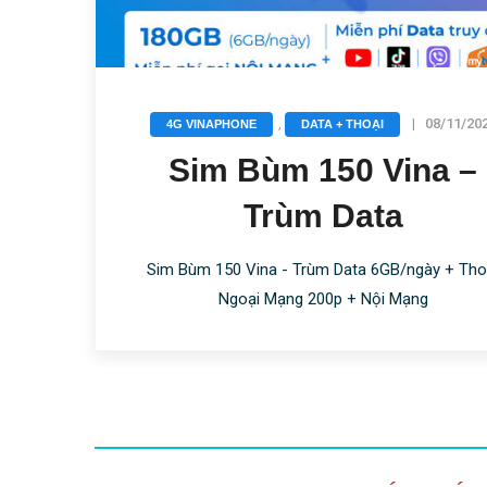
,
|
08/11/20
4G VINAPHONE
DATA + THOẠI
Sim Bùm 150 Vina –
Trùm Data
Sim Bùm 150 Vina - Trùm Data 6GB/ngày + Tho
Ngoại Mạng 200p + Nội Mạng