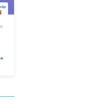
VD149 là gói cước cực đỉnh của Vinaphone. Da
4Gb/ngày, Thoại ngoài mạng 200 phút/tháng, m
22
ại