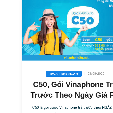
|
Rẻ
Giá
|
03/08/2020
THOẠI + SMS (NGÀY)
C50, Gói Vinaphone T
Trước Theo Ngày Giá 
C50 là gói cước Vinaphone trả trước theo NGÀY.