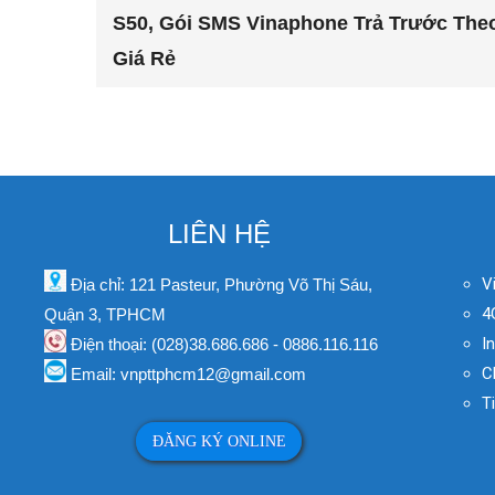
S50, Gói SMS Vinaphone Trả Trước The
Giá Rẻ
LIÊN HỆ
V
Địa chỉ: 121 Pasteur, Phường Võ Thị Sáu,
4
Quận 3, TPHCM
I
Điện thoại: (028)38.686.686 - 0886.116.116
C
Email: vnpttphcm12@gmail.com
T
ĐĂNG KÝ ONLINE