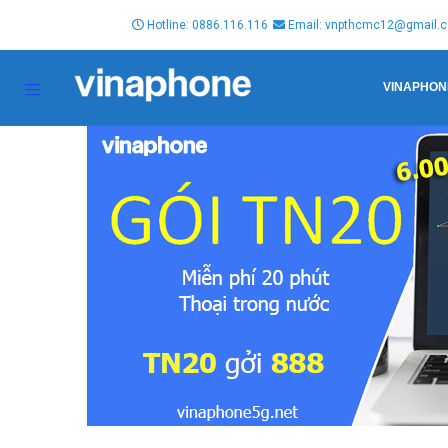
Hotline: 0886.116.116
Email: vnpthcmc12@gmail.
VINAPHON