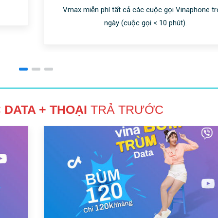
Vmax miễn phí tất cả các cuộc gọi Vinaphone t
ngày (cuộc gọi < 10 phút).
C
DATA + THOẠI
TRẢ TRƯỚC