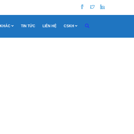
 KHÁC
TIN TỨC
LIÊN HỆ
CSKH