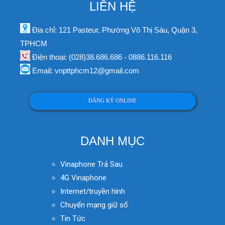
LIÊN HỆ
Địa chỉ: 121 Pasteur, Phường Võ Thị Sáu, Quận 3,
TPHCM
Điện thoại: (028)38.686.686 - 0886.116.116
Email: vnpttphcm12@gmail.com
ĐĂNG KÝ ONLINE
DANH MỤC
Vinaphone Trả Sau
4G Vinaphone
Internet/truyền hình
Chuyển mạng giữ số
Tin Tức