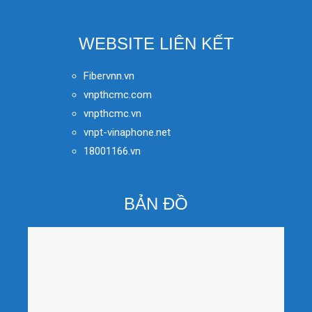
WEBSITE LIÊN KẾT
Fibervnn.vn
vnpthcmc.com
vnpthcmc.vn
vnpt-vinaphone.net
18001166.vn
BẢN ĐỒ