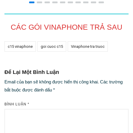
CÁC GÓI VINAPHONE TRẢ SAU
c15 vinaphone
goi cuoc c15
Vinaphone tra truoc
Để Lại Một Bình Luận
Email của bạn sẽ không được hiển thị công khai.
Các trường
bắt buộc được đánh dấu
*
BÌNH LUẬN
*