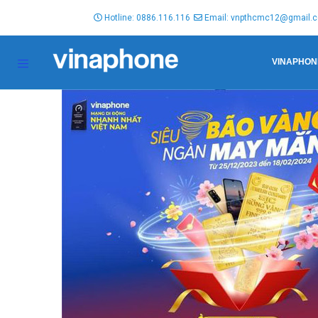
Hotline: 0886.116.116
Email: vnpthcmc12@gmail.
VINAPHON