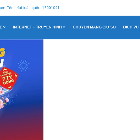
com
Tổng đài toàn quốc: 18001091
E
INTERNET + TRUYỀN HÌNH
CHUYỂN MẠNG GIỮ SỐ
DỊCH VỤ