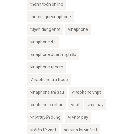
thanh toán online
thuong gia vinaphone
tuyển dụng vnpt
vinaphone
vinaphone 4g
vinaphone doanh nghiệp
vinaphone tphcm
Vinaphone tra truoc
vinaphone trả sau
vinaphone vnpt
vinphone cá nhân
vnpt
vnpt pay
vnpt tuyển dụng
ví vnpt pay
ví điện tử vnpt
xai vina lai vinfast