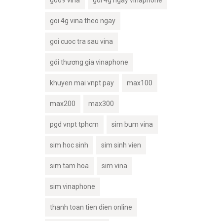
go69 vina
goi 4g ngay vinaphone
goi 4g vina theo ngay
goi cuoc tra sau vina
gói thương gia vinaphone
khuyen mai vnpt pay
max100
max200
max300
pgd vnpt tphcm
sim bum vina
sim hoc sinh
sim sinh vien
sim tam hoa
sim vina
sim vinaphone
thanh toan tien dien online