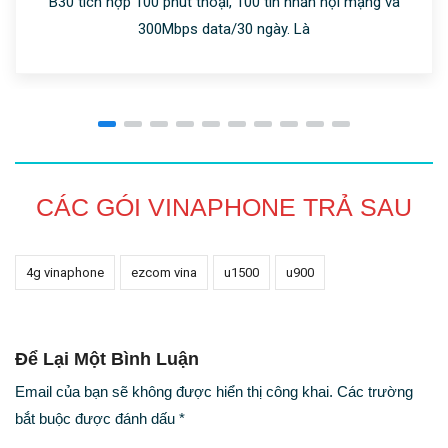
B30 tích hợp 100 phút thoại, 100 tin nhắn nội mạng và
300Mbps data/30 ngày. Là
CÁC GÓI VINAPHONE TRẢ SAU
4g vinaphone
ezcom vina
u1500
u900
Để Lại Một Bình Luận
Email của bạn sẽ không được hiển thị công khai.
Các trường
bắt buộc được đánh dấu
*