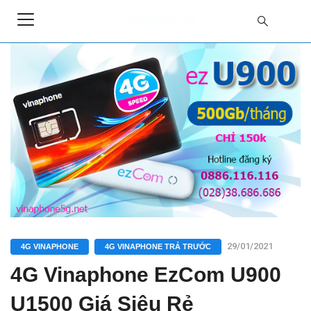
29/01/2021
4G VINAPHONE
4G VINAPHONE TRẢ TRƯỚC
4G Vinaphone EzCom U900
U1500 Giá Siêu Rẻ