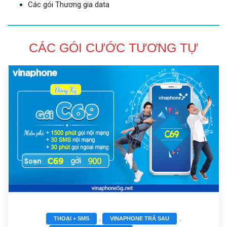
Các gói Thương gia data
CÁC GÓI CƯỚC TƯƠNG TỰ
,
,
THOẠI + SMS
VINAPHONE TRẢ SAU