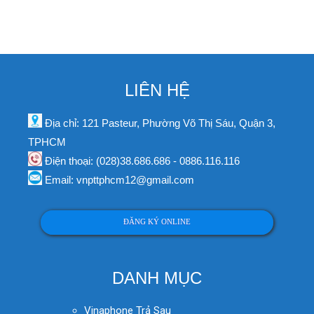
LIÊN HỆ
Địa chỉ: 121 Pasteur, Phường Võ Thị Sáu, Quận 3,
TPHCM
Điện thoại: (028)38.686.686 - 0886.116.116
Email: vnpttphcm12@gmail.com
ĐĂNG KÝ ONLINE
DANH MỤC
Vinaphone Trả Sau