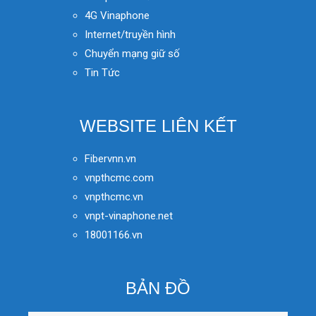
4G Vinaphone
Internet/truyền hình
Chuyển mạng giữ số
Tin Tức
WEBSITE LIÊN KẾT
Fibervnn.vn
vnpthcmc.com
vnpthcmc.vn
vnpt-vinaphone.net
18001166.vn
BẢN ĐỒ