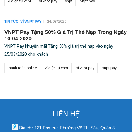
ví điện tử vnpt
ví vnpt pay
vnpt
vnpt pay
,
|
24/03/2020
TIN TỨC
VÍ VNPT PAY
VNPT Pay Tặng 50% Giá Trị Thẻ Nạp Trong Ngày
10-04-2020
VNPT Pay khuyến mãi Tặng 50% giá trị thẻ nạp vào ngày
25/03/2020 cho khách
thanh toán online
ví điện tử vnpt
ví vnpt pay
vnpt pay
LIÊN HỆ
Địa chỉ: 121 Pasteur, Phường Võ Thị Sáu, Quận 3,