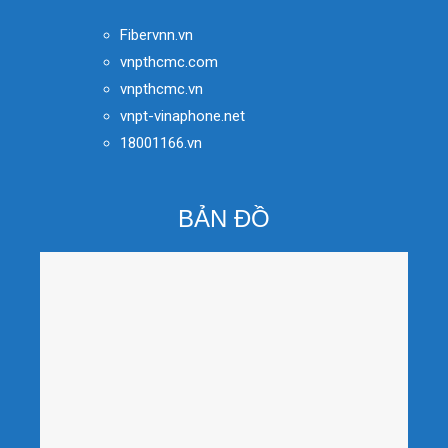
Fibervnn.vn
vnpthcmc.com
vnpthcmc.vn
vnpt-vinaphone.net
18001166.vn
BẢN ĐỒ