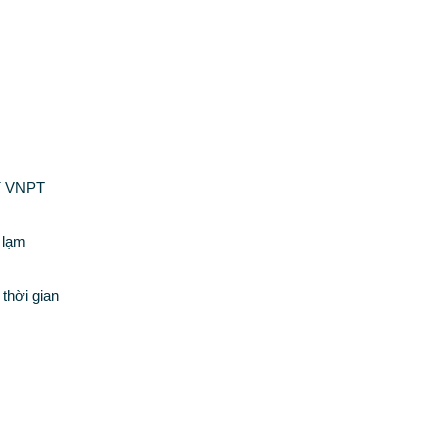
ví VNPT
 lạm
 thời gian