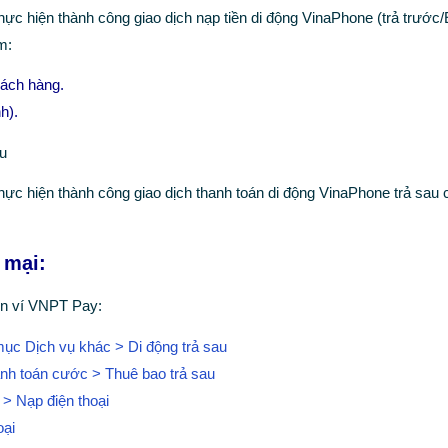
hực hiện thành công giao dịch nạp tiền di động VinaPhone (trả trước
m:
hách hàng.
h).
au
hực hiện thành công giao dịch thanh toán di động VinaPhone trả sau 
 mại:
ền ví VNPT Pay:
c Dịch vụ khác > Di động trả sau
h toán cước > Thuê bao trả sau
> Nạp điện thoại
oại