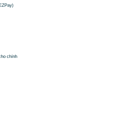
/EZPay)
cho chính