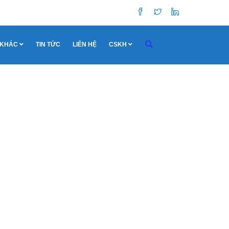
 KHÁC
TIN TỨC
LIÊN HỆ
CSKH