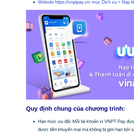
Website
https://vnptpay.vn
: mục Dịch vụ > Nạp ti
Quy định chung của chương trình:
Hạn mức ưu đãi: Mỗi tài khoản ví VNPT Pay được
được tiền khuyến mại mà không bị giới hạn bởi s