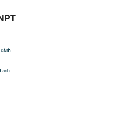
VNPT
 dành
nhanh