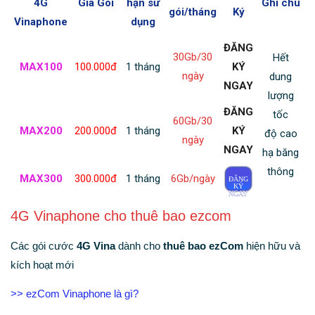
4G
Gía Gói
hạn sử
Ghi chú
gói/tháng
Ký
Vinaphone
dụng
ĐĂNG
30Gb/30
Hết
MAX100
100.000đ
1 tháng
KÝ
ngày
dung
NGAY
lượng
ĐĂNG
tốc
60Gb/30
MAX200
200.000đ
1 tháng
KÝ
độ cao
ngày
NGAY
hạ băng
thông
MAX300
300.000đ
1 tháng
6Gb/ngày
ĐĂNG
KÝ
NGAY
4G Vinaphone cho thuê bao ezcom
Các gói cước
4G Vina
dành cho
thuê bao ezCom
hiện hữu và
kích hoạt mới
>> ezCom Vinaphone là gì?