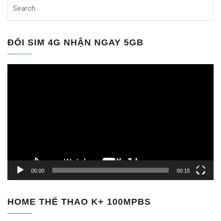
ĐỔI SIM 4G NHẬN NGAY 5GB
Trình
chơi
Video
00:00
00:15
HOME THỂ THAO K+ 100MPBS