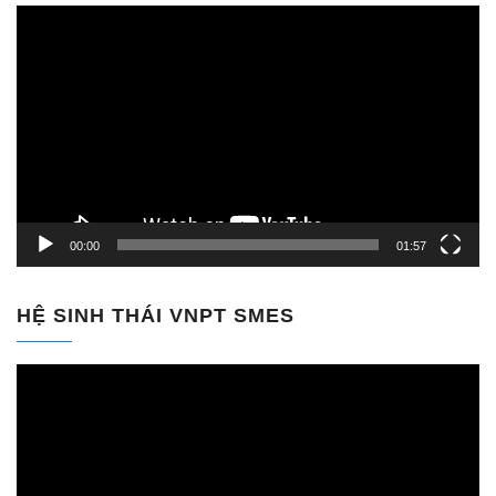
Trình
chơi
Video
00:00
01:57
HỆ SINH THÁI VNPT SMES
Trình
chơi
Video