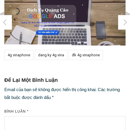
4g vinaphone
dang ky 4g vina
đk 4g vinaphone
Để Lại Một Bình Luận
Email của bạn sẽ không được hiển thị công khai.
Các trường
bắt buộc được đánh dấu
*
BÌNH LUẬN
*