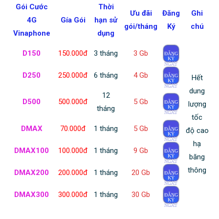
Gói Cước
Thời
Ưu đãi
Đăng
Ghi
4G
Gía Gói
hạn sử
gói/tháng
Ký
chú
Vinaphone
dụng
D150
150.000đ
3 tháng
3 Gb
ĐĂNG
KÝ
NGAY
D250
250.000đ
6 tháng
4 Gb
ĐĂNG
Hết
KÝ
NGAY
dung
12
D500
500.000đ
5 Gb
ĐĂNG
lượng
tháng
KÝ
NGAY
tốc
DMAX
70.000đ
1 tháng
5 Gb
ĐĂNG
độ cao
KÝ
NGAY
hạ
DMAX100
100.000đ
1 tháng
9 Gb
ĐĂNG
băng
KÝ
NGAY
thông
DMAX200
200.000đ
1 tháng
20 Gb
ĐĂNG
KÝ
NGAY
DMAX300
300.000đ
1 tháng
30 Gb
ĐĂNG
KÝ
NGAY