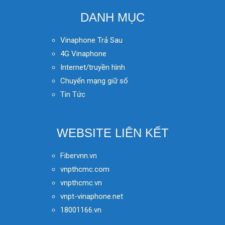
DANH MỤC
Vinaphone Trả Sau
4G Vinaphone
Internet/truyền hình
Chuyển mạng giữ số
Tin Tức
WEBSITE LIÊN KẾT
Fibervnn.vn
vnpthcmc.com
vnpthcmc.vn
vnpt-vinaphone.net
18001166.vn