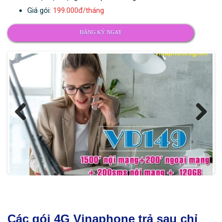
Giá gói:
199.000đ/tháng
ĐĂNG KÝ NGAY
Previ
Next
ous
Các gói 4G Vinaphone trả sau chỉ