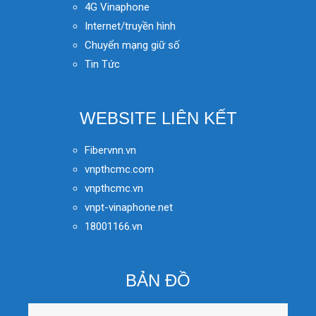
4G Vinaphone
Internet/truyền hình
Chuyển mạng giữ số
Tin Tức
WEBSITE LIÊN KẾT
Fibervnn.vn
vnpthcmc.com
vnpthcmc.vn
vnpt-vinaphone.net
18001166.vn
BẢN ĐỒ