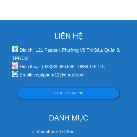
LIÊN HỆ
Địa chỉ: 121 Pasteur, Phường Võ Thị Sáu, Quận 3,
TPHCM
Điện thoại: (028)38.686.686 - 0886.116.116
Email: vnpttphcm12@gmail.com
ĐĂNG KÝ ONLINE
DANH MỤC
Vinaphone Trả Sau