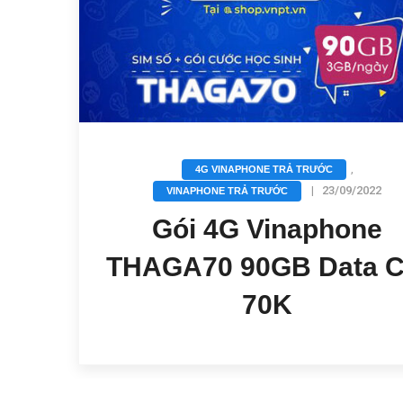
,
4G VINAPHONE TRẢ TRƯỚC
|
23/09/2022
VINAPHONE TRẢ TRƯỚC
Gói 4G Vinaphone
THAGA70 90GB Data C
70K