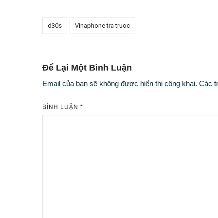
d30s
Vinaphone tra truoc
Để Lại Một Bình Luận
Email của bạn sẽ không được hiển thị công khai.
Các t
BÌNH LUẬN
*