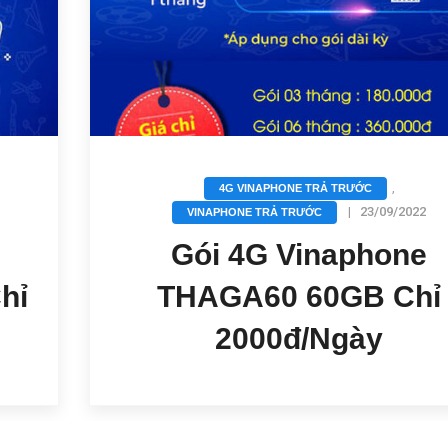
,
4G VINAPHONE TRẢ TRƯỚC
|
23/09/2022
VINAPHONE TRẢ TRƯỚC
Gói 4G Vinaphone
hỉ
THAGA60 60GB Chỉ
2000đ/Ngày