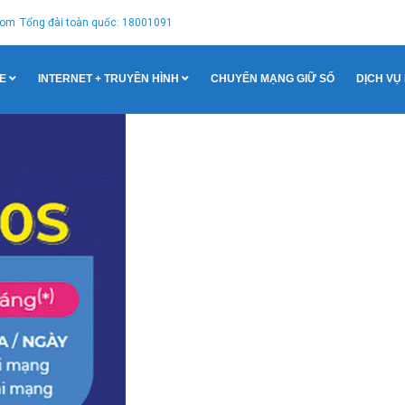
com
Tổng đài toàn quốc: 18001091
E
INTERNET + TRUYỀN HÌNH
CHUYỂN MẠNG GIỮ SỐ
DỊCH VỤ