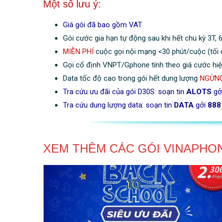
Một số lưu ý:
Giá gói đã bao gồm VAT
Gói cước gia hạn tự động sau khi hết chu kỳ 3T, 
MIỄN PHÍ
cuộc gọi nội mạng <30 phút/cuộc (tối 
Gọi cố định VNPT/Gphone tính theo giá cước hiệ
Data tốc độ cao trong gói hết dung lượng
NGỪNG
Tra cứu ưu đãi của gói D30S: soạn tin
ALOTS
gở
Tra cứu dung lượng data: soạn tin
DATA
gởi
888
XEM THÊM CÁC GÓI VINAPHO
|