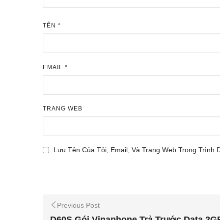
TÊN
*
EMAIL
*
TRANG WEB
Lưu Tên Của Tôi, Email, Và Trang Web Trong Trình 
Previous Post
D60S Gói Vinaphone Trả Trước Data 2G