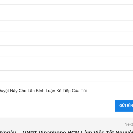
Duyệt Này Cho Lần Bình Luận Kế Tiếp Của Tôi.
Next
B/ngày
VNPT Vinaphone HCM Làm Việc Tết Nguyê