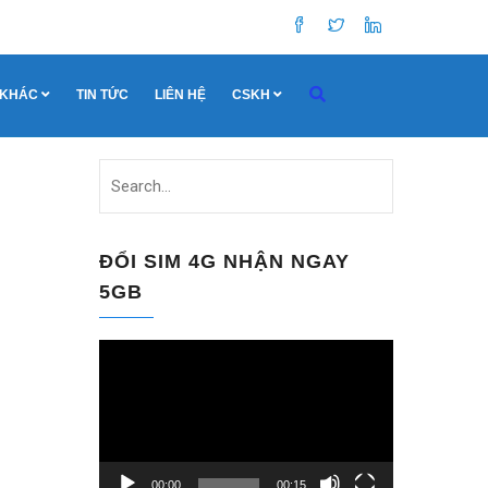
 KHÁC
TIN TỨC
LIÊN HỆ
CSKH
ĐỔI SIM 4G NHẬN NGAY
5GB
Trình
chơi
Video
00:00
00:15