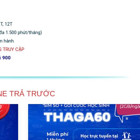
6T, 12T
đa 1.500 phút/tháng)
n hành.
 TRUY CẬP
i
900
NE TRẢ TRƯỚC