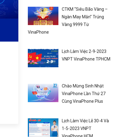
SCLUB Vinaphone Si
CTKM “Siêu Bão Vàng –
Kèm Gói Cước Siêu 
Ngàn May Mắn” Trúng
Vàng 9999 Từ
Đãi
VinaPhone
Lịch Làm Việc 2-9-2023
VNPT VinaPhone TPHCM
Chào Mừng Sinh Nhật
VinaPhone Lần Thứ 27
Cùng VinaPhone Plus
Lịch Làm Việc Lễ 30-4 Và
1-5-2023 VNPT
VinaPhone HCM