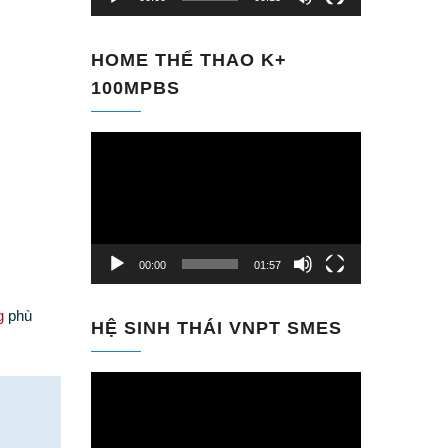
HOME THỂ THAO K+
100MPBS
Trình
chơi
Video
00:00
01:57
g
phù
HỆ SINH THÁI VNPT SMES
Trình
chơi
Video