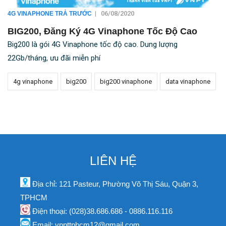
|
06/08/2020
4G VINAPHONE TRẢ TRƯỚC
BIG200, Đăng Ký 4G Vinaphone Tốc Độ Cao
Big200 là gói 4G Vinaphone tốc độ cao. Dung lượng
22Gb/tháng, ưu đãi miễn phí
4g vinaphone
big200
big200 vinaphone
data vinaphone
LIÊN HỆ
Địa chỉ: 121 Pasteur, Phường Võ Thị Sáu, Quận 3,
TPHCM
Điện thoại: (028)38.686.686 - 0886.116.116
Email: vnpttphcm12@gmail.com