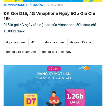
|
07/08/2020
4G VINAPHONE TRẢ TRƯỚC
ĐK Gói D15, 4G Vinaphone Ngày 5Gb Giá Chỉ
15k
D15 là gói 4G ngày tốc độ cao của Vinaphone. 5Gb data chỉ
15.000đ được
4g vinaphone
d15
data vinaphone
dk goi d15 vina
goi 4g d15 vinaphone
goi 4g vina theo ngay