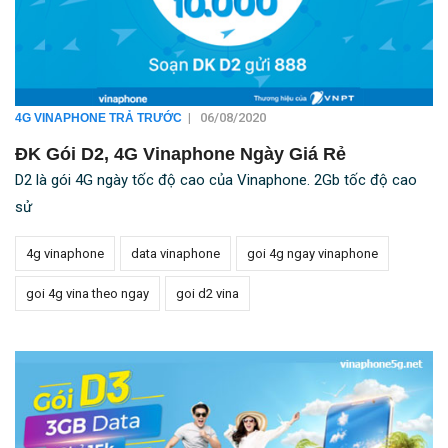
|
06/08/2020
4G VINAPHONE TRẢ TRƯỚC
ĐK Gói D2, 4G Vinaphone Ngày Giá Rẻ
D2 là gói 4G ngày tốc độ cao của Vinaphone. 2Gb tốc độ cao
sử
4g vinaphone
data vinaphone
goi 4g ngay vinaphone
goi 4g vina theo ngay
goi d2 vina