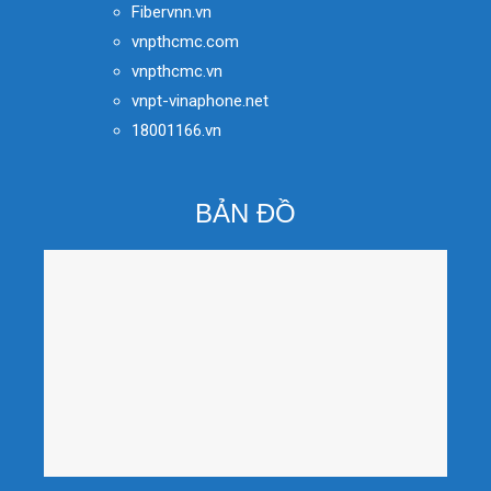
Fibervnn.vn
vnpthcmc.com
vnpthcmc.vn
vnpt-vinaphone.net
18001166.vn
BẢN ĐỒ