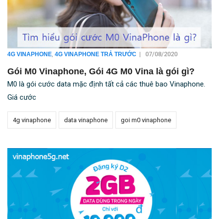
,
|
07/08/2020
4G VINAPHONE
4G VINAPHONE TRẢ TRƯỚC
Gói M0 Vinaphone, Gói 4G M0 Vina là gói gì?
M0 là gói cước data mặc định tất cả các thuê bao Vinaphone.
Giá cước
4g vinaphone
data vinaphone
goi m0 vinaphone