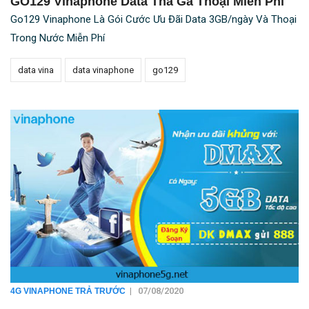
GO129 Vinaphone Data Thả Ga Thoại Miễn Phí
Go129 Vinaphone Là Gói Cước Ưu Đãi Data 3GB/ngày Và Thoại
Trong Nước Miễn Phí
data vina
data vinaphone
go129
|
07/08/2020
4G VINAPHONE TRẢ TRƯỚC