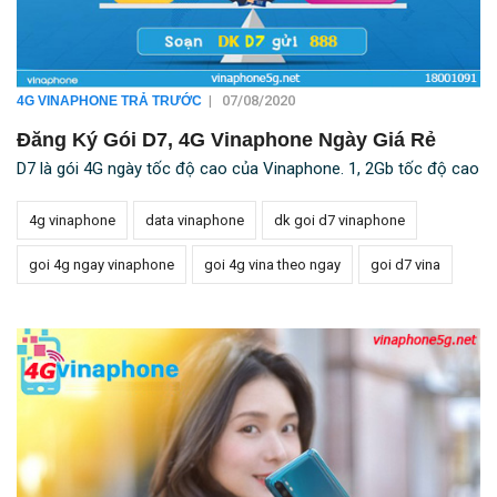
|
07/08/2020
4G VINAPHONE TRẢ TRƯỚC
Đăng Ký Gói D7, 4G Vinaphone Ngày Giá Rẻ
D7 là gói 4G ngày tốc độ cao của Vinaphone. 1, 2Gb tốc độ cao
4g vinaphone
data vinaphone
dk goi d7 vinaphone
goi 4g ngay vinaphone
goi 4g vina theo ngay
goi d7 vina