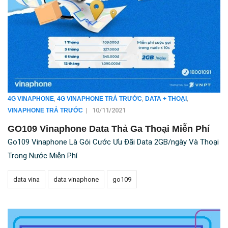
,
,
,
4G VINAPHONE
4G VINAPHONE TRẢ TRƯỚC
DATA + THOẠI
|
10/11/2021
VINAPHONE TRẢ TRƯỚC
GO109 Vinaphone Data Thả Ga Thoại Miễn Phí
Go109 Vinaphone Là Gói Cước Ưu Đãi Data 2GB/ngày Và Thoại
Trong Nước Miễn Phí
data vina
data vinaphone
go109