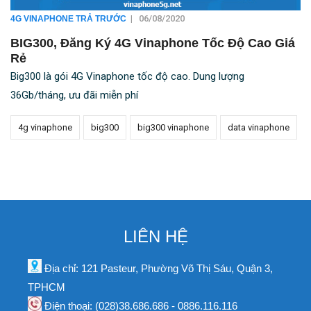
|
06/08/2020
4G VINAPHONE TRẢ TRƯỚC
BIG300, Đăng Ký 4G Vinaphone Tốc Độ Cao Giá
Rẻ
Big300 là gói 4G Vinaphone tốc độ cao. Dung lượng
36Gb/tháng, ưu đãi miễn phí
4g vinaphone
big300
big300 vinaphone
data vinaphone
LIÊN HỆ
Địa chỉ: 121 Pasteur, Phường Võ Thị Sáu, Quận 3,
TPHCM
Điện thoại: (028)38.686.686 - 0886.116.116