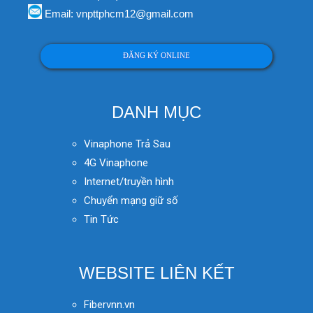
Email: vnpttphcm12@gmail.com
ĐĂNG KÝ ONLINE
DANH MỤC
Vinaphone Trả Sau
4G Vinaphone
Internet/truyền hình
Chuyển mạng giữ số
Tin Tức
WEBSITE LIÊN KẾT
Fibervnn.vn