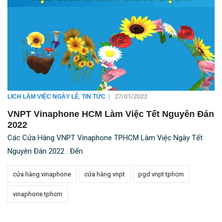
,
|
27/01/2022
LICH LÀM VIỆC NGÀY LỄ
TIN TỨC
VNPT Vinaphone HCM Làm Việc Tết Nguyên Đán
2022
Các Cửa Hàng VNPT Vinaphone TPHCM Làm Việc Ngày Tết
Nguyên Đán 2022 . Đến
cửa hàng vinaphone
cửa hàng vnpt
pgd vnpt tphcm
vinaphone tphcm