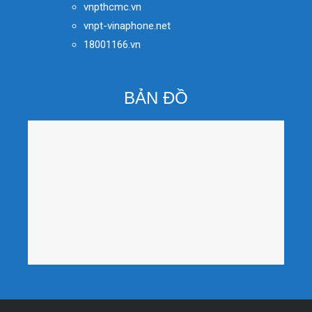
vnpthcmc.vn
vnpt-vinaphone.net
18001166.vn
BẢN ĐỒ