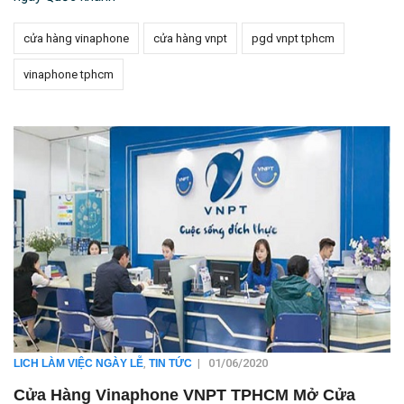
cửa hàng vinaphone
cửa hàng vnpt
pgd vnpt tphcm
vinaphone tphcm
,
|
01/06/2020
LICH LÀM VIỆC NGÀY LỄ
TIN TỨC
Cửa Hàng Vinaphone VNPT TPHCM Mở Cửa