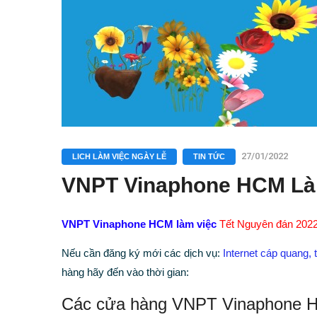
27/01/2022
LICH LÀM VIỆC NGÀY LỄ
TIN TỨC
VNPT Vinaphone HCM Làm
VNPT Vinaphone HCM làm việc
Tết Nguyên đán 202
Nếu cần đăng ký mới các dịch vụ:
Internet cáp quang,
hàng hãy đến vào thời gian:
Các cửa hàng VNPT Vinaphone H