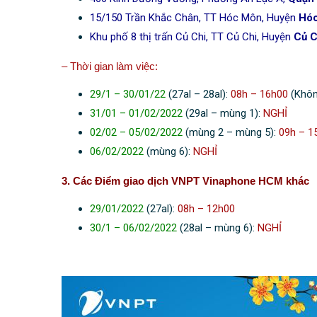
15/150 Trần Khắc Chân, TT Hóc Môn, Huyện
Hóc
Khu phố 8 thị trấn Củ Chi, TT Củ Chi, Huyện
Củ C
– Thời gian làm việc:
29/1 – 30/01/22
(27al – 28al):
08h – 16h00
(Khôn
31/01 – 01/02/2022
(29al – mùng 1):
NGHỈ
02/02 – 05/02/2022
(mùng 2 – mùng 5):
09h – 1
06/02/2022
(mùng 6):
NGHỈ
3. Các Điểm giao dịch VNPT Vinaphone HCM khác
29/01/2022
(27al):
08h – 12h00
30/1 – 06/02/2022
(28al – mùng 6):
NGHỈ