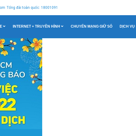
com
Tổng đài toàn quốc: 18001091
E
INTERNET + TRUYỀN HÌNH
CHUYỂN MẠNG GIỮ SỐ
DỊCH VỤ