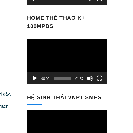
HOME THỂ THAO K+
100MPBS
Trình
chơi
Video
00:00
01:57
i đây.
HỆ SINH THÁI VNPT SMES
hách
Trình
chơi
Video