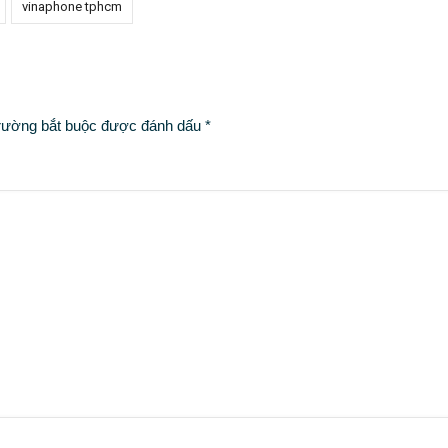
vinaphone tphcm
rường bắt buộc được đánh dấu
*