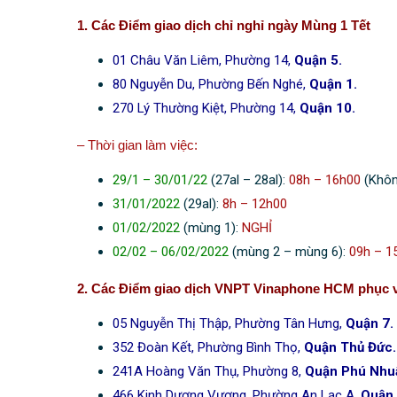
1. Các Điểm giao dịch chỉ nghỉ ngày Mùng 1 Tết
01 Châu Văn Liêm, Phường 14,
Quận 5.
80 Nguyễn Du, Phường Bến Nghé,
Quận 1.
270 Lý Thường Kiệt, Phường 14,
Quận 10.
– Thời gian làm việc:
29/1 – 30/01/22
(27al – 28al):
08h – 16h00
(Khôn
31/01/2022
(29al):
8h – 12h00
01/02/2022
(mùng 1):
NGHỈ
02/02 – 06/02/2022
(mùng 2 – mùng 6):
09h – 1
2. Các Điểm giao dịch VNPT Vinaphone HCM phục v
05 Nguyễn Thị Thập, Phường Tân Hưng,
Quận 7.
352 Đoàn Kết, Phường Bình Thọ,
Quận Thủ Đức.
241A Hoàng Văn Thụ, Phường 8,
Quận Phú Nhu
466 Kinh Dương Vương, Phường An Lạc A,
Quận 