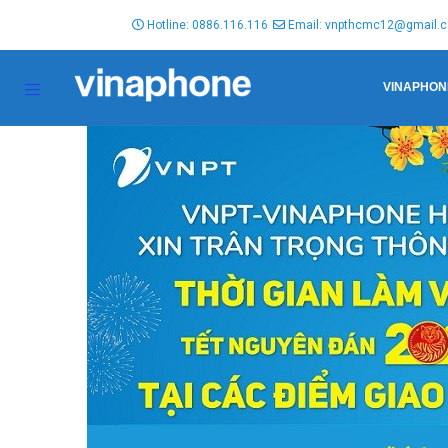
Hotline: 0886.116.116
Email: vnpthcmc12@gmail.
VINAPHON