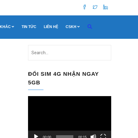
 KHÁC
TIN TỨC
LIÊN HỆ
CSKH
ĐỔI SIM 4G NHẬN NGAY
5GB
Trình
chơi
Video
00:00
00:15