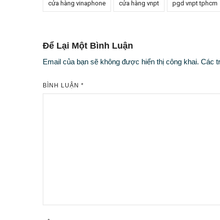
cửa hàng vinaphone
cửa hàng vnpt
pgd vnpt tphcm
Để Lại Một Bình Luận
Email của bạn sẽ không được hiển thị công khai.
Các t
BÌNH LUẬN
*