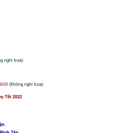
g nghỉ trưa)
5h00
(Không nghỉ trưa)
ụ Tết 2022
ận.
Bình Tân.