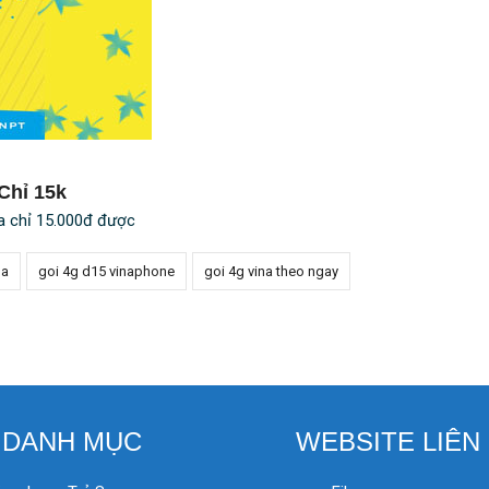
Chỉ 15k
a chỉ 15.000đ được
na
goi 4g d15 vinaphone
goi 4g vina theo ngay
DANH MỤC
WEBSITE LIÊN