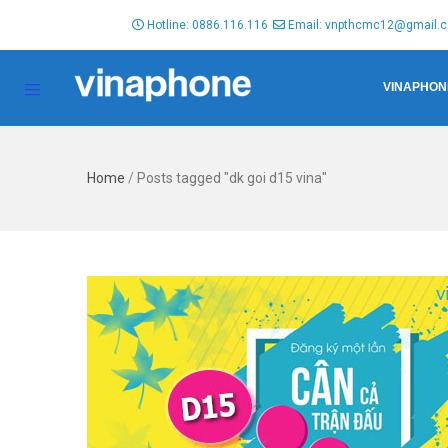
Hotline: 0886.116.116
Email: vnpthcmc12@gmail.
VINAPHON
Home
/
Posts tagged "dk goi d15 vina"