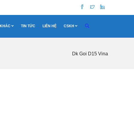
 KHÁC
TIN TỨC
LIÊN HỆ
CSKH
Dk Goi D15 Vina