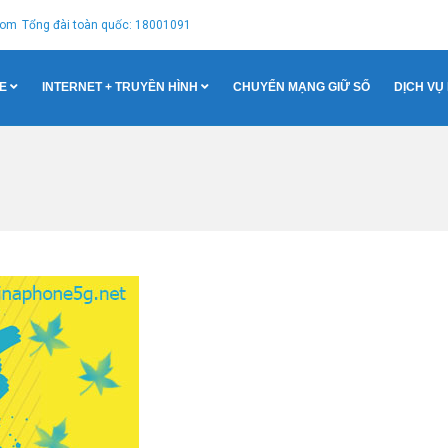
com
Tổng đài toàn quốc: 18001091
E
INTERNET + TRUYỀN HÌNH
CHUYỂN MẠNG GIỮ SỐ
DỊCH VỤ