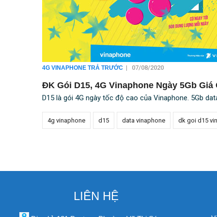
|
07/08/2020
4G VINAPHONE TRẢ TRƯỚC
ĐK Gói D15, 4G Vinaphone Ngày 5Gb Giá 
D15 là gói 4G ngày tốc độ cao của Vinaphone. 5Gb dat
4g vinaphone
d15
data vinaphone
dk goi d15 vi
LIÊN HỆ