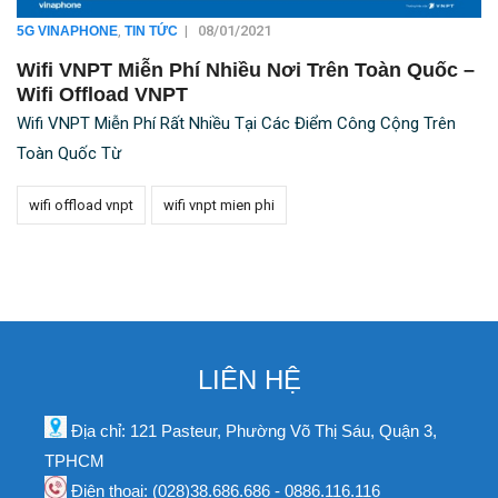
,
|
08/01/2021
5G VINAPHONE
TIN TỨC
Wifi VNPT Miễn Phí Nhiều Nơi Trên Toàn Quốc –
Wifi Offload VNPT
Wifi VNPT Miễn Phí Rất Nhiều Tại Các Điểm Công Cộng Trên
Toàn Quốc Từ
wifi offload vnpt
wifi vnpt mien phi
LIÊN HỆ
Địa chỉ: 121 Pasteur, Phường Võ Thị Sáu, Quận 3,
TPHCM
Điện thoại: (028)38.686.686 - 0886.116.116