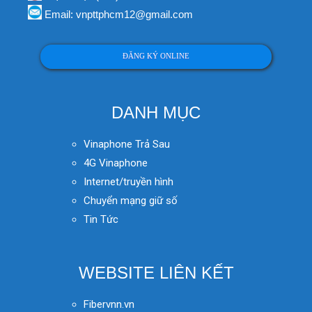
Email: vnpttphcm12@gmail.com
ĐĂNG KÝ ONLINE
DANH MỤC
Vinaphone Trả Sau
4G Vinaphone
Internet/truyền hình
Chuyển mạng giữ số
Tin Tức
WEBSITE LIÊN KẾT
Fibervnn.vn