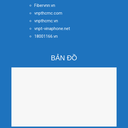
Fibervnn.vn
vnpthcmc.com
vnpthcmc.vn
vnpt-vinaphone.net
18001166.vn
BẢN ĐỒ