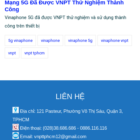
Mạng 5G Đã Được VNPT Thử Nghiệm Thành
Công
Vinaphone 5G đã được VNPT thử nghiệm và sử dụng thành
công trên thiết bị
5g vinaphone
vinaphone
vinaphone 5g
vinaphone vnpt
vnpt
vnpt tphcm
LIÊN HỆ
Địa chỉ: 121 Pasteur, Phường Võ Thị Sáu, Quận 3,
TPHCM
Điện thoại: (028)38.686.686 - 0886.116.116
Email: vnpttphcm12@gmail.com