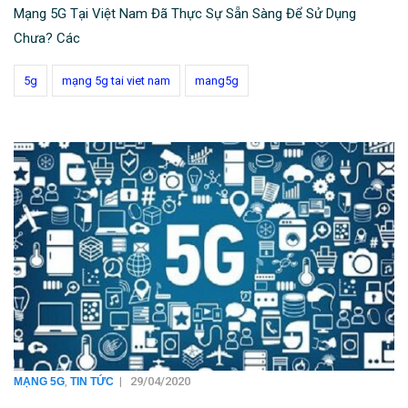
Mạng 5G Tại Việt Nam Đã Thực Sự Sẵn Sàng Để Sử Dụng
Chưa? Các
5g
mạng 5g tai viet nam
mang5g
,
|
29/04/2020
MẠNG 5G
TIN TỨC