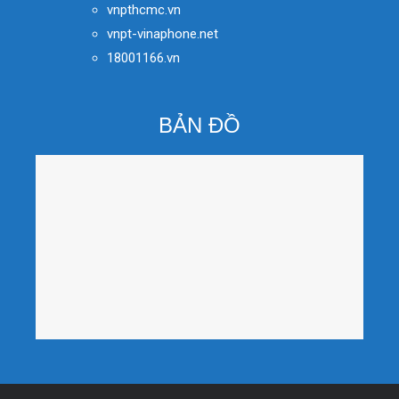
vnpthcmc.vn
vnpt-vinaphone.net
18001166.vn
BẢN ĐỒ