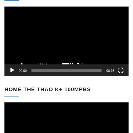
Trình
chơi
Video
00:00
00:15
HOME THỂ THAO K+ 100MPBS
Trình
chơi
Video