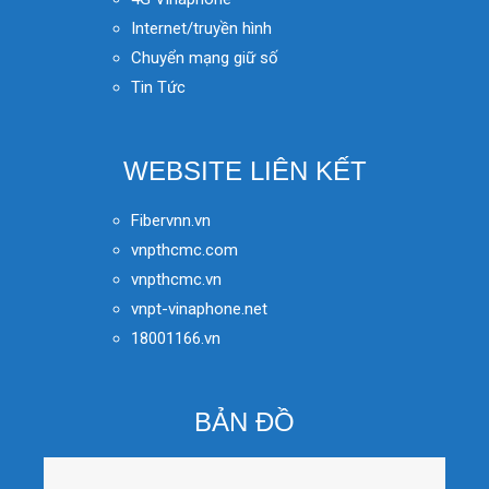
Internet/truyền hình
Chuyển mạng giữ số
Tin Tức
WEBSITE LIÊN KẾT
Fibervnn.vn
vnpthcmc.com
vnpthcmc.vn
vnpt-vinaphone.net
18001166.vn
BẢN ĐỒ