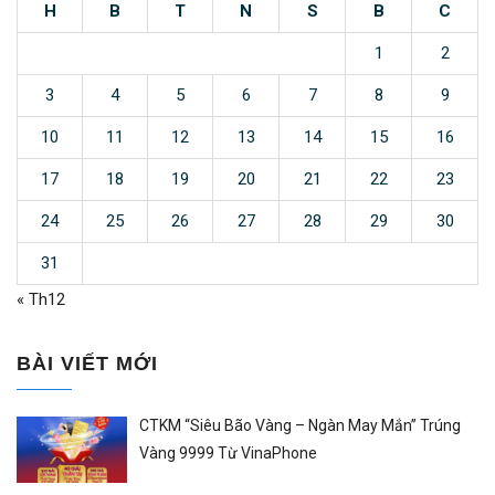
H
B
T
N
S
B
C
1
2
3
4
5
6
7
8
9
10
11
12
13
14
15
16
17
18
19
20
21
22
23
24
25
26
27
28
29
30
31
« Th12
BÀI VIẾT MỚI
CTKM “Siêu Bão Vàng – Ngàn May Mắn” Trúng
Vàng 9999 Từ VinaPhone