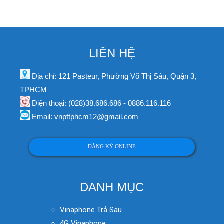
LIÊN HỆ
Địa chỉ: 121 Pasteur, Phường Võ Thị Sáu, Quận 3,
TPHCM
Điện thoại: (028)38.686.686 - 0886.116.116
Email: vnpttphcm12@gmail.com
ĐĂNG KÝ ONLINE
DANH MỤC
Vinaphone Trả Sau
4G Vinaphone