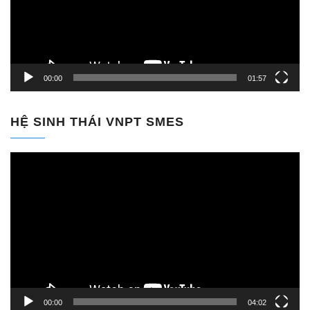
00:00
01:57
HỆ SINH THÁI VNPT SMES
Trình
chơi
Video
00:00
04:02