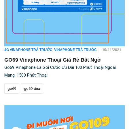
,
|
10/11/2021
4G VINAPHONE TRẢ TRƯỚC
VINAPHONE TRẢ TRƯỚC
GO69 Vinaphone Thoại Giá Rẻ Bất Ngờ
Go69 Vinaphone Là Gói Cước Ưu Đãi 100 Phút Thoại Ngoài
Mạng, 1500 Phút Thoại
go69
go69 vina