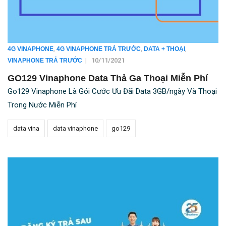
,
,
,
4G VINAPHONE
4G VINAPHONE TRẢ TRƯỚC
DATA + THOẠI
|
10/11/2021
VINAPHONE TRẢ TRƯỚC
GO129 Vinaphone Data Thả Ga Thoại Miễn Phí
Go129 Vinaphone Là Gói Cước Ưu Đãi Data 3GB/ngày Và Thoại
Trong Nước Miễn Phí
data vina
data vinaphone
go129