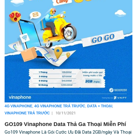
,
,
,
4G VINAPHONE
4G VINAPHONE TRẢ TRƯỚC
DATA + THOẠI
|
10/11/2021
VINAPHONE TRẢ TRƯỚC
GO109 Vinaphone Data Thả Ga Thoại Miễn Phí
Go109 Vinaphone Là Gói Cước Ưu Đãi Data 2GB/ngày Và Thoại