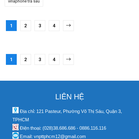
vinaphone trả sau
1
2
3
4
1
2
3
4
LIÊN HỆ
Địa chỉ: 121 Pasteur, Phường Võ Thị Sáu, Quận 3,
TPHCM
Điện thoại: (028)38.686.686 - 0886.116.116
Email: vnpttphcm12@gmail.com