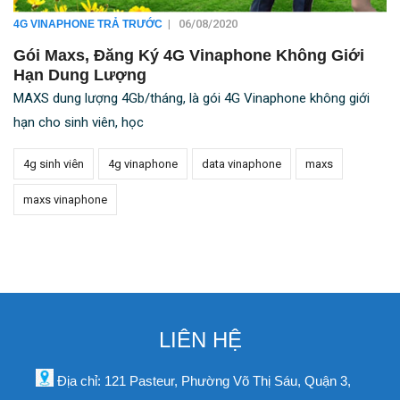
|
06/08/2020
4G VINAPHONE TRẢ TRƯỚC
Gói Maxs, Đăng Ký 4G Vinaphone Không Giới
Hạn Dung Lượng
MAXS dung lượng 4Gb/tháng, là gói 4G Vinaphone không giới
hạn cho sinh viên, học
4g sinh viên
4g vinaphone
data vinaphone
maxs
maxs vinaphone
LIÊN HỆ
Địa chỉ: 121 Pasteur, Phường Võ Thị Sáu, Quận 3,