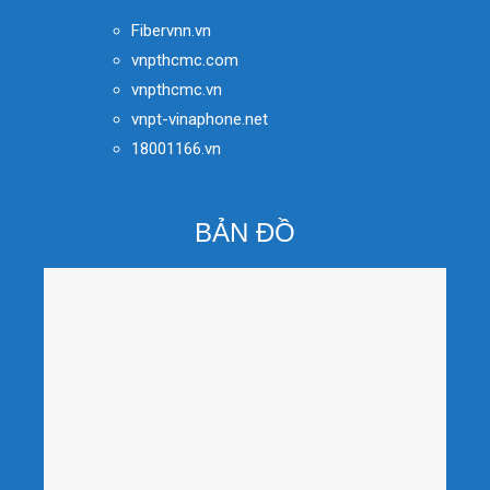
Fibervnn.vn
vnpthcmc.com
vnpthcmc.vn
vnpt-vinaphone.net
18001166.vn
BẢN ĐỒ