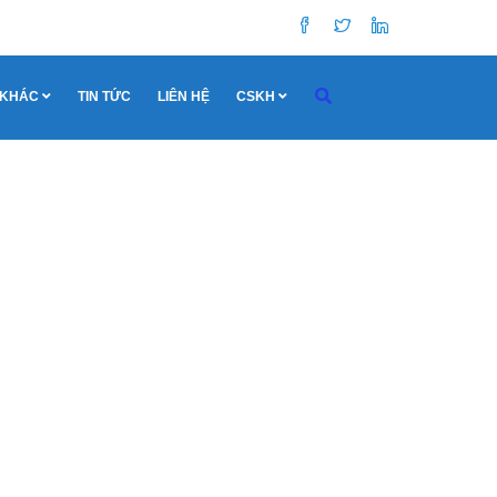
 KHÁC
TIN TỨC
LIÊN HỆ
CSKH