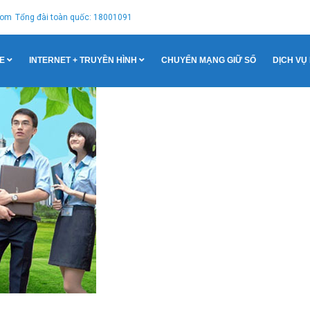
com
Tổng đài toàn quốc: 18001091
E
INTERNET + TRUYỀN HÌNH
CHUYỂN MẠNG GIỮ SỐ
DỊCH VỤ