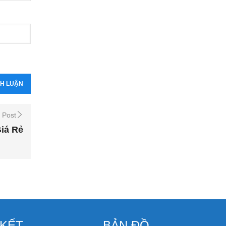
 Post
iá Rẻ
 KẾT
BẢN ĐỒ