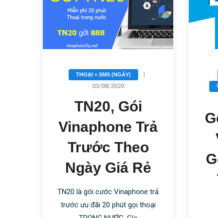
|
rả
|
THOẠI + SMS (NGÀY)
o
03/08/2020
ẻ
TN20, Gói
G
Vinaphone Trả
 trả
 gọi
Trước Theo
G
Ngày Giá Rẻ
TN20 là gói cước Vinaphone trả
trước ưu đãi 20 phút gọi thoại
TRONG NƯỚC. Gía