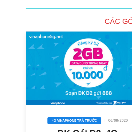
CÁC G
,
a
í
ngày
|
06/08/2020
4G VINAPHONE TRẢ TRƯỚC