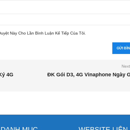
Duyệt Này Cho Lần Bình Luận Kế Tiếp Của Tôi.
Next
Ký 4G
ĐK Gói D3, 4G Vinaphone Ngày G
DANH MỤC
WEBSITE LIÊN