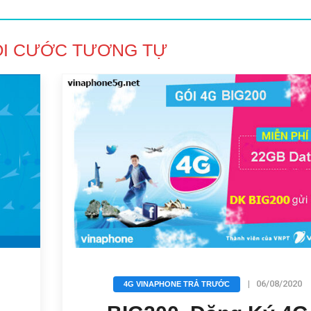
ÓI CƯỚC TƯƠNG TỰ
|
06/08/2020
4G VINAPHONE TRẢ TRƯỚC