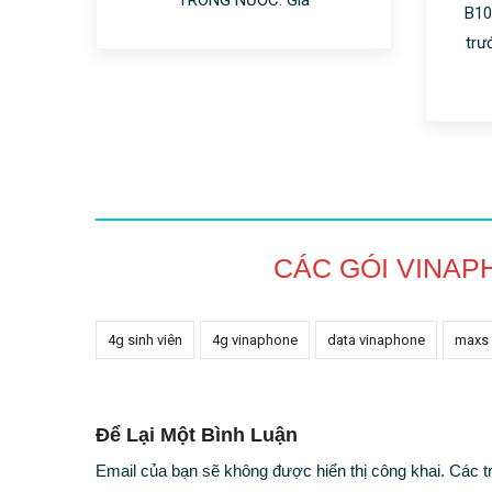
B10
trư
CÁC GÓI VINAP
4g sinh viên
4g vinaphone
data vinaphone
maxs
Để Lại Một Bình Luận
Email của bạn sẽ không được hiển thị công khai.
Các t