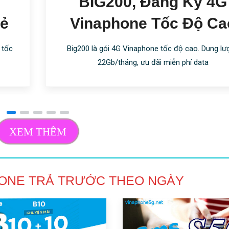
BIG200, Đăng Ký 4G
Rẻ
Vinaphone Tốc Độ Ca
 tốc
Big200 là gói 4G Vinaphone tốc độ cao. Dung lư
22Gb/tháng, ưu đãi miễn phí data
XEM THÊM
HONE TRẢ TRƯỚC THEO NGÀY