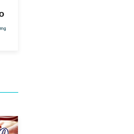
o
ợng