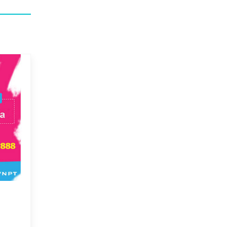
|
06/08/2020
4G VINAPHONE TRẢ TRƯỚC
BIG300, Đăng Ký 4G
Vinaphone Tốc Độ Ca
Giá Rẻ
Big300 là gói 4G Vinaphone tốc độ cao. Dung l
36Gb/tháng, ưu đãi miễn phí data