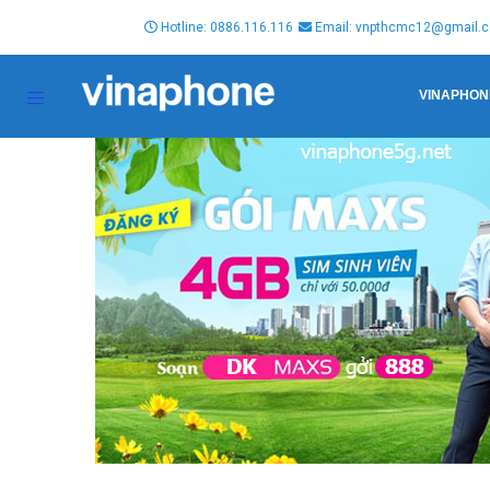
Hotline: 0886.116.116
Email: vnpthcmc12@gmail.
VINAPHON