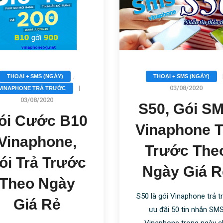
,
THOẠI + SMS (NGÀY)
THOẠI + SMS (NGÀY)
|
03/08/2020
VINAPHONE TRẢ TRƯỚC
03/08/2020
S50, Gói S
ói Cước B10
Vinaphone T
Vinaphone,
Trước The
ói Trả Trước
Ngày Giá R
Theo Ngày
S50 là gói Vinaphone trả t
Giá Rẻ
ưu đãi 50 tin nhắn SM
Vinaphone trong ngày c