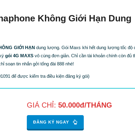
inaphone Không Giới Hạn Dung
HÔNG GIỚI HẠN
dung lượng. Gói Maxs khi hết dung lượng tốc độ 
 ký
gói 4G MAXS
vô cùng đơn giản. Chỉ cần tài khoản chính còn đủ 
ỉ soạn tin nhắn gởi tổng đài 888 nhé!
01091 để được kiểm tra điều kiện đăng ký gói)
GIÁ CHỈ:
50.000đ/THÁNG
ĐĂNG KÝ NGAY