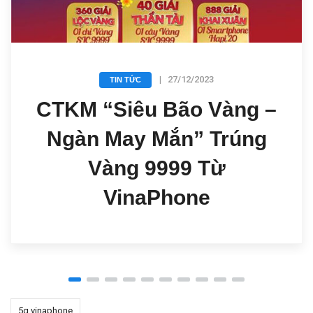
|
27/12/2023
TIN TỨC
CTKM “Siêu Bão Vàng –
Ngàn May Mắn” Trúng
Vàng 9999 Từ
VinaPhone
5g vinaphone