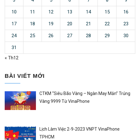
3
4
5
6
7
8
9
10
11
12
13
14
15
16
17
18
19
20
21
22
23
24
25
26
27
28
29
30
31
« Th12
BÀI VIẾT MỚI
CTKM “Siêu Bão Vàng – Ngàn May Mắn” Trúng
Vàng 9999 Từ VinaPhone
Lịch Làm Việc 2-9-2023 VNPT VinaPhone
TPHCM