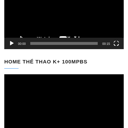
Video
00:00
00:15
HOME THỂ THAO K+ 100MPBS
Trình
chơi
Video