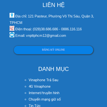
LIÊN HỆ
Địa chỉ: 121 Pasteur, Phường Võ Thị Sáu, Quận 3,
TPHCM
Điện thoại: (028)38.686.686 - 0886.116.116
Email: vnpttphcm12@gmail.com
ĐĂNG KÝ ONLINE
DANH MỤC
Vinaphone Trả Sau
4G Vinaphone
Internet/truyền hình
Chuyển mạng giữ số
Tin Tức