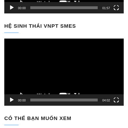
00:00
01:57
HỆ SINH THÁI VNPT SMES
Trình
chơi
Video
00:00
04:02
CÓ THỂ BẠN MUỐN XEM