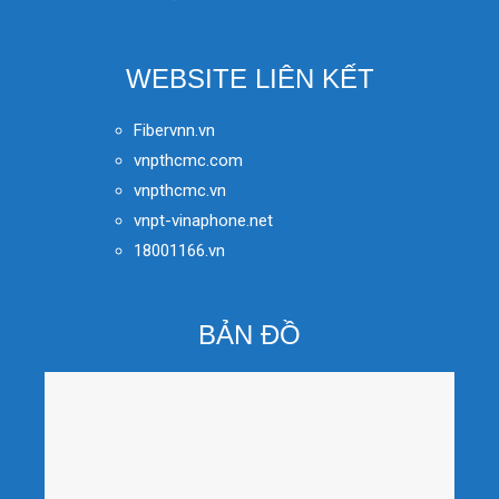
WEBSITE LIÊN KẾT
Fibervnn.vn
vnpthcmc.com
vnpthcmc.vn
vnpt-vinaphone.net
18001166.vn
BẢN ĐỒ