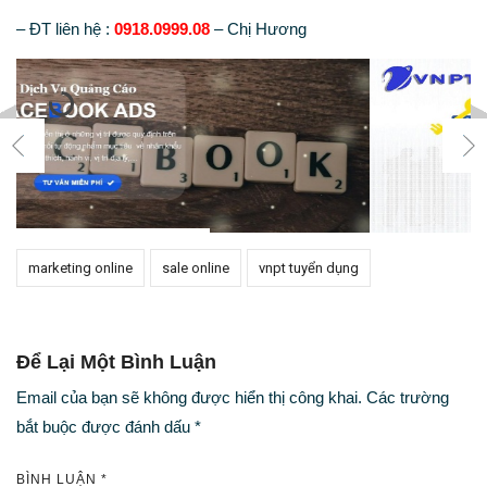
– ĐT liên hệ :
0918.0999.08
– Chị Hương
marketing online
sale online
vnpt tuyển dụng
Để Lại Một Bình Luận
Email của bạn sẽ không được hiển thị công khai.
Các trường
bắt buộc được đánh dấu
*
BÌNH LUẬN
*