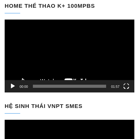
HOME THỂ THAO K+ 100MPBS
Trình
chơi
Video
00:00
01:57
HỆ SINH THÁI VNPT SMES
Trình
chơi