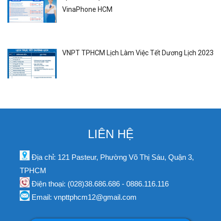
VinaPhone HCM
VNPT TPHCM Lịch Làm Việc Tết Dương Lịch 2023
LIÊN HỆ
Địa chỉ: 121 Pasteur, Phường Võ Thị Sáu, Quận 3,
TPHCM
Điện thoại: (028)38.686.686 - 0886.116.116
Email: vnpttphcm12@gmail.com