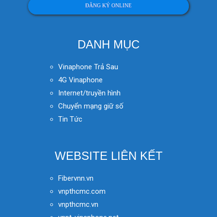
ĐĂNG KÝ ONLINE
DANH MỤC
Vinaphone Trả Sau
4G Vinaphone
Internet/truyền hình
Chuyển mạng giữ số
Tin Tức
WEBSITE LIÊN KẾT
Fibervnn.vn
vnpthcmc.com
vnpthcmc.vn