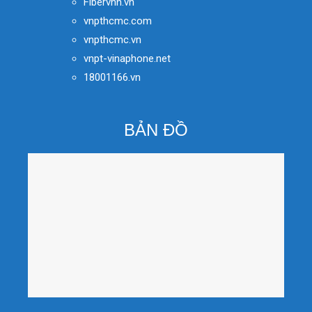
Fibervnn.vn
vnpthcmc.com
vnpthcmc.vn
vnpt-vinaphone.net
18001166.vn
BẢN ĐỒ