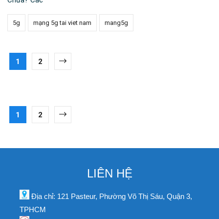
5g
mạng 5g tai viet nam
mang5g
1
2
1
2
LIÊN HỆ
Địa chỉ: 121 Pasteur, Phường Võ Thị Sáu, Quận 3,
TPHCM